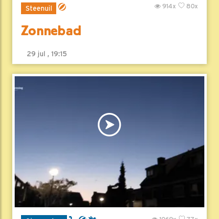
914x
80x
Steenuil
Zonnebad
29 jul , 19:15