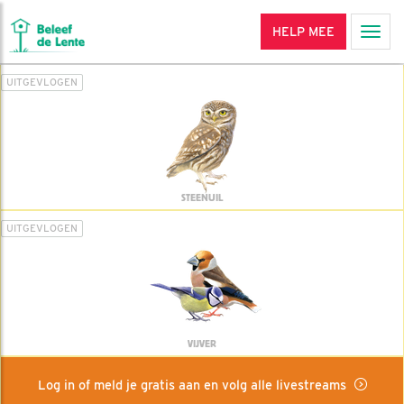
HELP MEE
Men
UITGEVLOGEN
STEENUIL
UITGEVLOGEN
VIJVER
Log in of meld je gratis aan en volg alle livestreams