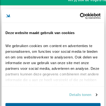
Deze website maakt gebruik van cookies
We gebruiken cookies om content en advertenties te 
personaliseren, om functies voor social media te bieden 
en om ons websiteverkeer te analyseren. Ook delen we 
informatie over uw gebruik van onze site met onze 
partners voor social media, adverteren en analyse. Deze 
partners kunnen deze gegevens combineren met andere 
informatie die u aan ze heeft verstrekt of die ze hebben 
DEEL DIT FILMPJE
verzameld op basis van uw gebruik van hun services.
Vrouw blijft bij haar plan
Details tonen