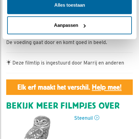
Geert | Geplaatst op 1 mei 2025, 7:21 |
Vind ik leuk
|
Alles toestaan
Bewaar dit filmpje
|
283x
Vrouw steenuil versleept een voorraadmuis om het
Aanpassen
kuiken te gaan voeden, maar Man onderbreekt haar
door een hapje te brengen.
De voeding gaat door en komt goed in beeld.
Deze filmtip is ingestuurd door Marrij en anderen
Elk erf maakt het verschil.
Help mee!
BEKIJK MEER FILMPJES OVER
Steenuil