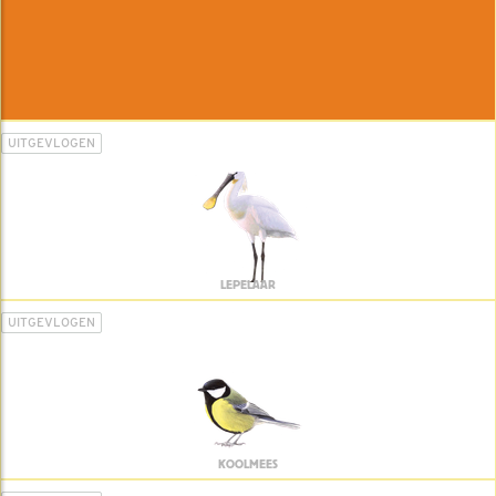
UITGEVLOGEN
LEPELAAR
UITGEVLOGEN
KOOLMEES