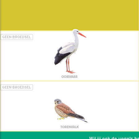
GEEN BROEDSEL
OOIEVAAR
GEEN BROEDSEL
TORENVALK
Wil jij ook de vogels hel