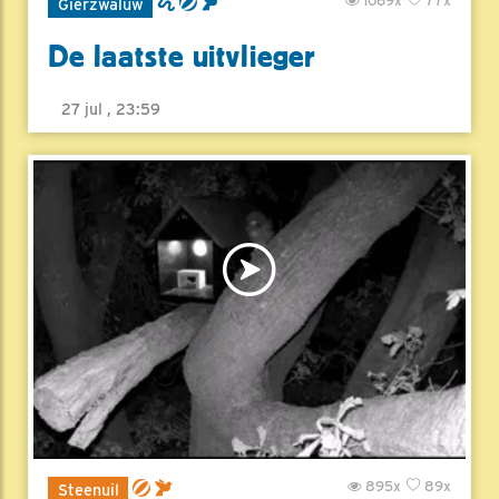
1069x
77x
Gierzwaluw
De laatste uitvlieger
27 jul , 23:59
895x
89x
Steenuil