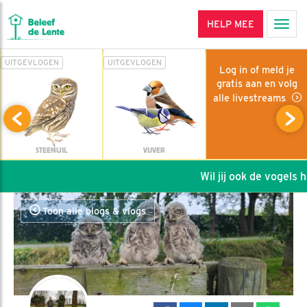
HELP MEE
Men
UITGEVLOGEN
UITGEVLOGEN
Log in of meld je
gratis aan en volg
alle livestreams
STEENUIL
VIJVER
Wil jij ook de vogels he
Toon alle blogs & vlogs