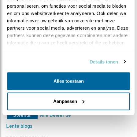
personaliseren, om functies voor social media te bieden 
en om ons websiteverkeer te analyseren. Ook delen we 
informatie over uw gebruik van onze site met onze 
Steenuilenoverleg Nederland (STONE) is een
partners voor social media, adverteren en analyse. Deze 
landelijke werkgroep die steenuilenbescherming en
partners kunnen deze gegevens combineren met andere 
-onderzoek coördineert, stimuleert en faciliteert.
informatie die u aan ze heeft verstrekt of die ze hebben 
Daartoe wordt samengewerkt met relevante
verzameld op basis van uw gebruik van hun services.
binnen- en buitenlandse, professionele en
Details tonen
vrijwilligersorganisaties. STONE is een
vrijwilligersorganisatie, zonder betaalde krachten.
Bezoek de
website van STONE
Alles toestaan
Aanpassen
MEER OVER
Vind ik leuk
Bewaar deze blog
Steenuil
Alle Beleef de
Lente blogs