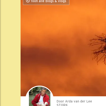
Toon alle blogs & vlogs
Door Arda van der Lee
STORK