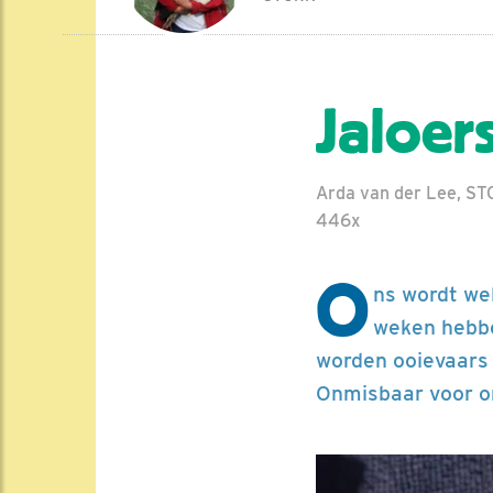
Jaloer
Arda van der Lee, STO
446x
O
ns wordt we
weken hebbe
worden ooievaars 
Onmisbaar voor o