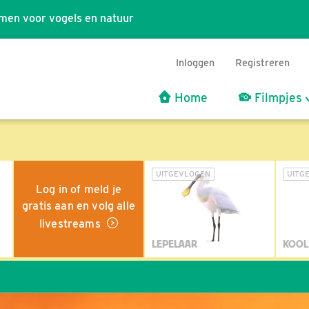
men voor vogels en natuur
Inloggen
Registreren
Home
Filmpjes
UITGEVLOGEN
UITG
Log in of meld je
gratis aan en volg alle
livestreams
LEPELAAR
KOOL
Wi