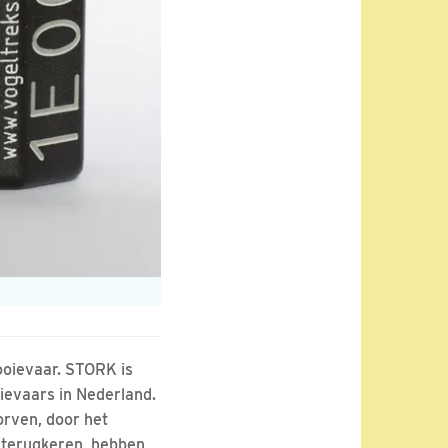
ooievaar. STORK is
oievaars in Nederland.
orven, door het
n terugkeren, hebben