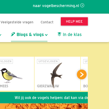
naar vogelbescherming.nl
HELP MEE
Veelgestelde vragen
Contact
Blogs & vlogs
In de klas
EVLOGEN
UITGEVLOGEN
UITGEVLOGEN
MEES
GIERZWALUW
BOSUIL
l jij ook de vogels helpen: dat kan via de link!
*
Seizoen 2