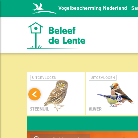
Vogelbescherming Nederland
- Sa
L
UITGEVLOGEN
UITGEVLOGEN
STEENUIL
VIJVER