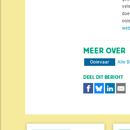
vel
doe
ooi
web
MEER OVER
Ooievaar
Alle 
DEEL DIT BERICHT