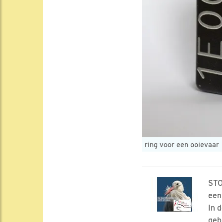
ring voor een ooievaar
STO
een
In 
geb