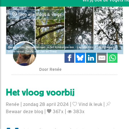
Toon alle blogs & vlogs
Zoekplaatjes: De takkelingen in het Limburgse bos - Laatste foto: 3 takkelingen en
vrouw bosuil (foto's van Jan en Thea)
Door Renée
Het vloog voorbij
Renée | zondag 28 april 2024 |
Vind ik leuk
|
Bewaar deze blog
|
367x |
383x