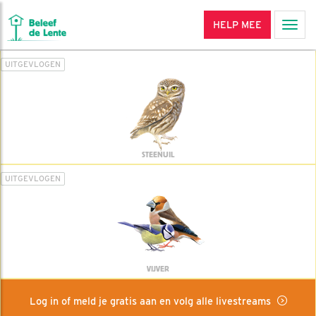
HELP MEE
Men
UITGEVLOGEN
STEENUIL
UITGEVLOGEN
VIJVER
Log in of meld je gratis aan en volg alle livestreams