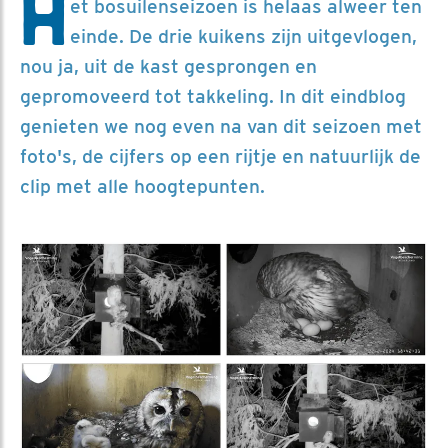
H
et bosuilenseizoen is helaas alweer ten
einde. De drie kuikens zijn uitgevlogen,
nou ja, uit de kast gesprongen en
gepromoveerd tot takkeling. In dit eindblog
genieten we nog even na van dit seizoen met
foto's, de cijfers op een rijtje en natuurlijk de
clip met alle hoogtepunten.