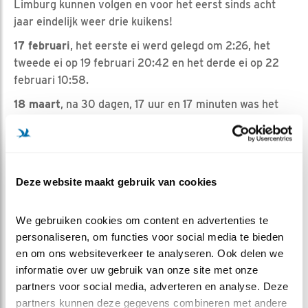
Limburg kunnen volgen en voor het eerst sinds acht
jaar eindelijk weer drie kuikens!
17 februari
, het eerste ei werd gelegd om 2:26, het
tweede ei op 19 februari 20:42 en het derde ei op 22
februari 10:58.
18 maart
, na 30 dagen, 17 uur en 17 minuten was het
dan zover, het eerste kuiken kwam uit het ei. Voordat K1
uit het ei kwam had Man bosuil (M) 72 prooien gebracht
terwijl Vrouw bosuil (V) aan het broeden was. V had van
die 72 prooien inmiddels 4 prooien op voorraad gelegd,
Deze website maakt gebruik van cookies
zodat K1 gevoerd zou kunnen worden. K2 kwam op 20
maart om 2:32 uit het ei en K3 op 22 maart om 12:32.
We gebruiken cookies om content en advertenties te 
8 april
, vanaf dit moment heeft V de kast ingeruild
personaliseren, om functies voor social media te bieden 
voor buiten (samen met M). K1 is ondertussen 21 dagen
en om ons websiteverkeer te analyseren. Ook delen we 
oud, K2 is 19 dagen en K3 is 17 dagen.
informatie over uw gebruik van onze site met onze 
partners voor social media, adverteren en analyse. Deze 
11 april
, de kuikens worden geringd. Resultaten: K1, 24
partners kunnen deze gegevens combineren met andere 
dagen oud rechts geringd: Vleugellengte 141 mm en