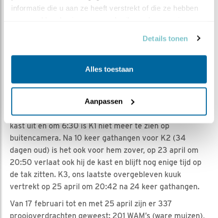
informatie die u aan ze heeft verstrekt of die ze hebben 
gewicht 324 gram. K2 links geringd 22 dagen oud:
verzameld op basis van uw gebruik van hun services.
Vleugellengte 125 mm en gewicht 283 gram. Last but
not least K3, 20 dagen oud en ook rechts geringd:
Details tonen
Vleugellengte 113 mm en gewicht 266 gram. Conclusie:
alle drie de kuikens zijn kerngezond.
Alles toestaan
16 april
, vijf dagen nadat de kuikens zijn geringd,
hebben we de eerste gathanger (K1)! Na 4 keer in het
gat te hebben gehangen is het dan zover op 20 april
Aanpassen
om 5:32. K1 (33 dagen oud) springt als eerste kuiken de
kast uit en om 6:30 is K1 niet meer te zien op
buitencamera. Na 10 keer gathangen voor K2 (34
dagen oud) is het ook voor hem zover, op 23 april om
20:50 verlaat ook hij de kast en blijft nog enige tijd op
de tak zitten. K3, ons laatste overgebleven kuuk
vertrekt op 25 april om 20:42 na 24 keer gathangen.
Van 17 februari tot en met 25 april zijn er 337
prooioverdrachten geweest: 201 WAM’s (ware muizen),