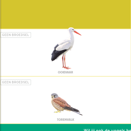
GEEN BROEDSEL
OOIEVAAR
GEEN BROEDSEL
TORENVALK
Wil jij ook de vogels help