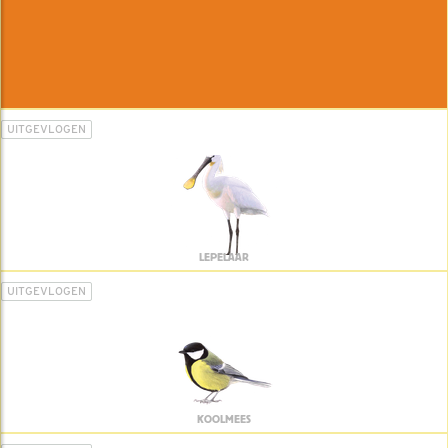
UITGEVLOGEN
LEPELAAR
UITGEVLOGEN
KOOLMEES