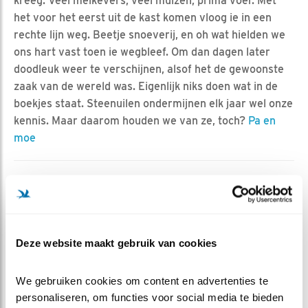
kreeg. Veel meikevers, veel muizen, prima voer. Met
het voor het eerst uit de kast komen vloog ie in een
rechte lijn weg. Beetje snoeverij, en oh wat hielden we
ons hart vast toen ie wegbleef. Om dan dagen later
doodleuk weer te verschijnen, alsof het de gewoonste
zaak van de wereld was. Eigenlijk niks doen wat in de
boekjes staat. Steenuilen ondermijnen elk jaar wel onze
kennis. Maar daarom houden we van ze, toch?
Pa en
moe
MEER OVER
Vind ik leuk
Bewaar deze blog
Steenuil
Alle Beleef de
Lente blogs
Deze website maakt gebruik van cookies
DEEL DIT BERICHT
We gebruiken cookies om content en advertenties te 
personaliseren, om functies voor social media te bieden 