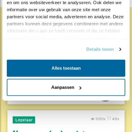
en om ons websiteverkeer te analyseren. Ook delen we 
informatie over uw gebruik van onze site met onze 
partners voor social media, adverteren en analyse. Deze 
partners kunnen deze gegevens combineren met andere 
1830x
67x
Natuur en Vogels
informatie die u aan ze heeft verstrekt of die ze hebben 
verzameld op basis van uw gebruik van hun services.
Herleef de Lente: de vele
hoog..
Details tonen
17.07.26
Beleef de Lente zit erop; seizoen 20 is
gedaan. Een jubileumseizoen laat je sowieso n..
Alles toestaan
Lees meer
Door Louis van Oort
Aanpassen
1050x
48x
Lepelaar