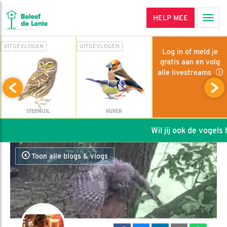
HELP MEE
Men
UITGEVLOGEN
UITGEVLOGEN
Log in of meld je
gratis aan en volg
alle livestreams
STEENUIL
VIJVER
Wil jij ook de vogels h
Toon alle blogs & vlogs