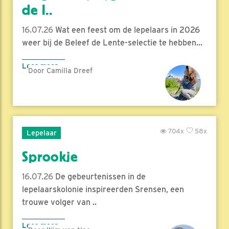
de l..
16.07.26
Wat een feest om de lepelaars in 2026
weer bij de Beleef de Lente-selectie te hebben...
Lees meer
Door Camilla Dreef
704x
58x
Lepelaar
Sprookje
16.07.26
De gebeurtenissen in de
lepelaarskolonie inspireerden Srensen, een
trouwe volger van ..
Lees meer