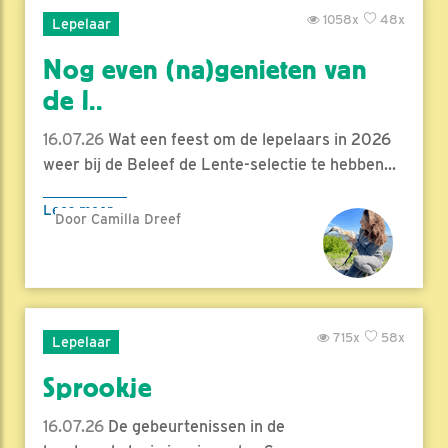
1058x
48x
Lepelaar
Nog even (na)genieten van
de l..
16.07.26
Wat een feest om de lepelaars in 2026
weer bij de Beleef de Lente-selectie te hebben...
Lees meer
Door Camilla Dreef
715x
58x
Lepelaar
Sprookje
16.07.26
De gebeurtenissen in de