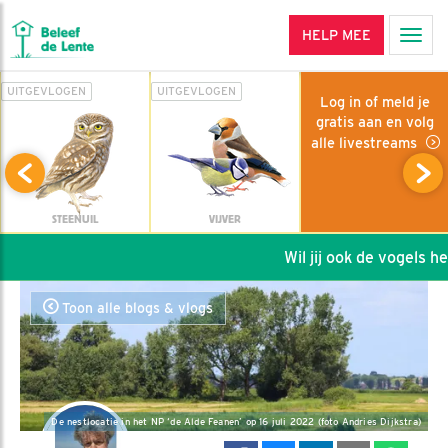
HELP MEE
Men
UITGEVLOGEN
UITGEVLOGEN
Log in of meld je
gratis aan en volg
alle livestreams
STEENUIL
VIJVER
Wil jij ook de vogels help
Toon alle blogs & vlogs
De nestlocatie in het NP ‘de Alde Feanen’ op 16 juli 2022 (foto Andries Dijkstra)