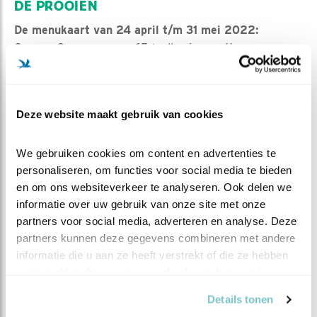
DE PROOIEN
De menukaart van 24 april t/m 31 mei 2022:
Grauwe Gans 65 (pullen in grootte
toenemend)
Meerkoet 25 (21 adult, 4 pullen)
Knobbelzwaan 6 (pullen)
Deze website maakt gebruik van cookies
Wilde Eend 3 (1 adult man, 2 pullen)
Grote Canadese Gans 1 (pul)
We gebruiken cookies om content en advertenties te 
Brandgans 1 (adult)
personaliseren, om functies voor social media te bieden 
Blauwe Reiger 1 (2 poten)
en om ons websiteverkeer te analyseren. Ook delen we 
Vis 21 (17 brasem, 2 paling, 1
informatie over uw gebruik van onze site met onze 
snoekbaars,
partners voor social media, adverteren en analyse. Deze 
1 NN)
partners kunnen deze gegevens combineren met andere 
Haas 4 (3 x deel van adult, 1 halfwas)
informatie die u aan ze heeft verstrekt of die ze hebben 
Subtotaal 127
verzameld op basis van uw gebruik van hun services.
In deze periode werden er 127 prooien gebracht, 84
Details tonen
door de man en 43 door de vrouw. Vanaf half mei nam