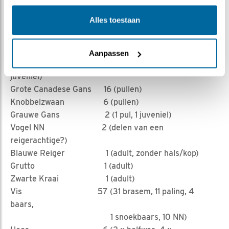
het aandeel van de door de vrouw zeearend gebrachte
prooien nadrukkelijk toe!
Alles toestaan
***
De menukaart van 1 juni t/m 17 juli 2022:
Aanpassen
Meerkoet 42 (34 adult, 6 pullen, 2
juveniel)
Grote Canadese Gans 16 (pullen)
Knobbelzwaan 6 (pullen)
Grauwe Gans 2 (1 pul, 1 juveniel)
Vogel NN 2 (delen van een
reigerachtige?)
Blauwe Reiger 1 (adult, zonder hals/kop)
Grutto 1 (adult)
Zwarte Kraai 1 (adult)
Vis 57 (31 brasem, 11 paling, 4
baars,
1 snoekbaars, 10 NN)