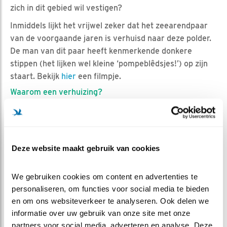
zich in dit gebied wil vestigen?
Inmiddels lijkt het vrijwel zeker dat het zeearendpaar
van de voorgaande jaren is verhuisd naar deze polder.
De man van dit paar heeft kenmerkende donkere
stippen (het lijken wel kleine ‘pompeblêdsjes!’) op zijn
staart. Bekijk
hier
een filmpje.
Waarom een verhuizing?
Waren ze het geruzie met de haviken om het nest voor
de camera’s van ‘Beleef de lente in It Fryske Gea’ meer
dan zat? Wie het weet mag het zeggen. Wij zijn in ieder
geval erg benieuwd hoe het hen verder zal vergaan op
Deze website maakt gebruik van cookies
hun nieuwe stek, mits ze niet weer terug verhuizen
uiteraard…
We gebruiken cookies om content en advertenties te 
personaliseren, om functies voor social media te bieden 
en om ons websiteverkeer te analyseren. Ook delen we 
informatie over uw gebruik van onze site met onze 
partners voor social media, adverteren en analyse. Deze 