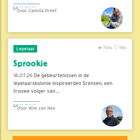
Lees meer
Door Camilla Dreef
704x
58x
Lepelaar
Sprookje
16.07.26
De gebeurtenissen in de
lepelaarskolonie inspireerden Srensen, een
trouwe volger van ..
Lees meer
Door Wim van Nee