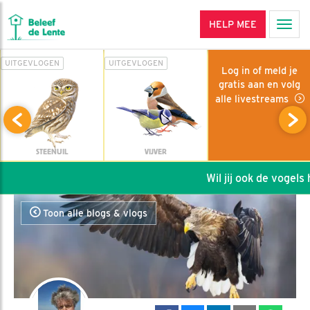
HELP MEE
Men
UITGEVLOGEN
UITGEVLOGEN
Log in of meld je
gratis aan en volg
alle livestreams
STEENUIL
VIJVER
Wil jij ook de vogels he
Toon alle blogs & vlogs