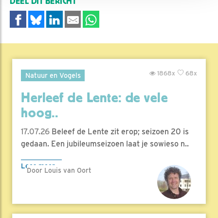
DEEL DIT BERICHT
1868x
68x
Natuur en Vogels
Herleef de Lente: de vele
hoog..
17.07.26
Beleef de Lente zit erop; seizoen 20 is
gedaan. Een jubileumseizoen laat je sowieso n..
Lees meer
Door Louis van Oort