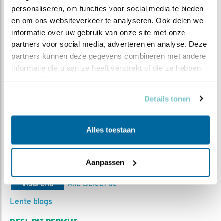
personaliseren, om functies voor social media te bieden 
en om ons websiteverkeer te analyseren. Ook delen we 
informatie over uw gebruik van onze site met onze 
HOPELIJK WEER TOT SNEL!
partners voor social media, adverteren en analyse. Deze 
Het ging erom spannen, werd het de nijlgans of toch de
partners kunnen deze gegevens combineren met andere 
visarend? De visarend lijkt nu mede geïnteresseerd te
informatie die u aan ze heeft verstrekt of die ze hebben 
zijn in het nest en dat is goed nieuws, hopelijk zal die
verzameld op basis van uw gebruik van hun services.
dan ook snel intrekken! Bij de bezichtiging werd het
Details tonen
nest eens goed geïnspecteerd, kijk snel de nieuwe clip
‘
Touchdown
’.
Alles toestaan
(Antwoord: Visarend man)
MEER OVER
Aanpassen
Vind ik leuk
Bewaar deze blog
Visarend
Alle Beleef de
Lente blogs