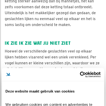
ketting sterker aanwezig dan bij mannetjes, het kan
zelfs voorkomen dat deze ketting totaal ontbreekt.
Uiteindelijk is het makkelijker gezegd dan gedaan, de
geslachten lijken nu eenmaal veel op elkaar en het is
soms lastig om onderscheid te maken.
IK ZIE IK ZIE WAT JIJ NIET ZIET
Hoewel de verschillende geslachten veel op elkaar
lijken hebben visarend wel een uniek verenkleed. Per
vogel kunnen er kleine verschillen zijn, waardoor we ze
uiteindelijk per vogel kunnen herkennen! (mits ze
uiteraard bijzondere/ opvallende kenmerken hebben).
Dus ik moedig jullie alvast eens aan om wat
nauwkeuriger naar de vogel te kijken, heeft ie een
Deze website maakt gebruik van cookies
bijzondere oogstreep? Heeft ie een duidelijke bruine
‘ketting’ of heeft de visarend bijzondere vlekken op zijn
We gebruiken cookies om content en advertenties te 
vleugels?