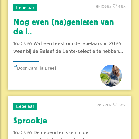
1066x
48x
Lepelaar
Nog even (na)genieten van
de l..
16.07.26
Wat een feest om de lepelaars in 2026
weer bij de Beleef de Lente-selectie te hebben...
Lees meer
Door Camilla Dreef
720x
58x
Lepelaar
Sprookje
16.07.26
De gebeurtenissen in de