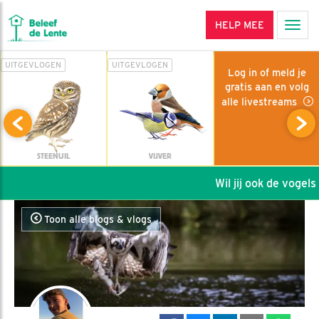
HELP MEE
Men
UITGEVLOGEN
UITGEVLOGEN
Log in of meld je
gratis aan en volg
alle livestreams
STEENUIL
VIJVER
Wil jij ook de vogels h
Toon alle blogs & vlogs