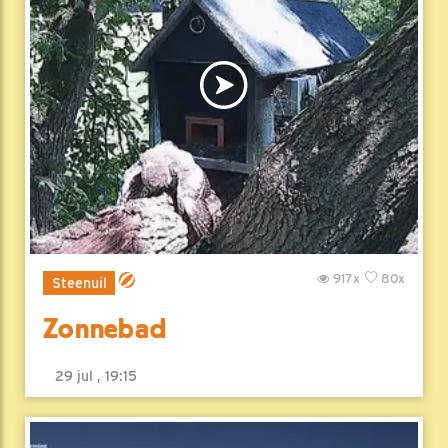
917x
80x
Steenuil
Zonnebad
29 jul , 19:15