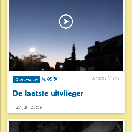
1072x
77x
Gierzwaluw
De laatste uitvlieger
27 jul , 23:59