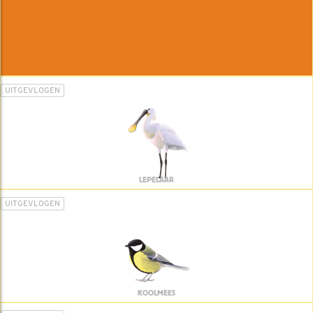
UITGEVLOGEN
LEPELAAR
UITGEVLOGEN
KOOLMEES