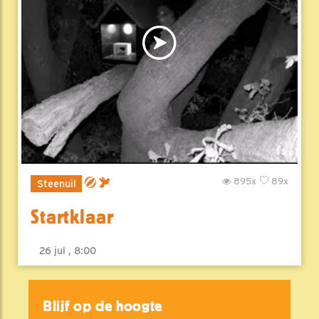
895x
89x
Steenuil
Startklaar
26 jul , 8:00
Blijf op de hoogte