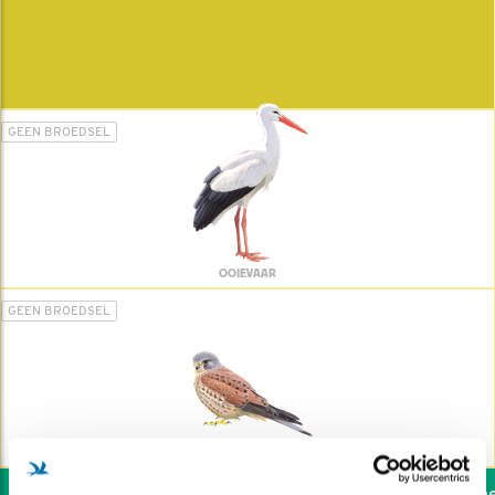
GEEN BROEDSEL
OOIEVAAR
GEEN BROEDSEL
TORENVALK
Wil jij ook de vogels hel