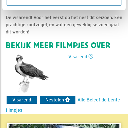
Sam Reitsma | Geplaatst op 26 maart 2021, 12:40 |
Vind ik leuk
|
Bewaar dit filmpje
|
1041x
De visarend! Voor het eerst op het nest dit seizoen. Een
prachtige roofvogel, en wat een geweldig seizoen gaat
dit worden!
BEKIJK MEER FILMPJES OVER
Visarend
Visarend
Nestelen
Alle Beleef de Lente
filmpjes