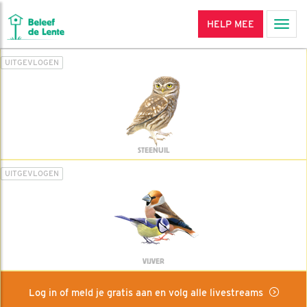
HELP MEE
Men
UITGEVLOGEN
STEENUIL
UITGEVLOGEN
VIJVER
Log in of meld je gratis aan en volg alle livestreams