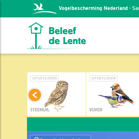
Vogelbescherming Nederland
- Sa
L
UITGEVLOGEN
UITGEVLOGEN
STEENUIL
VIJVER