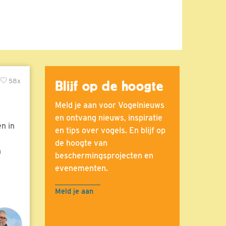
58x
Blijf op de hoogte
Meld je aan voor Vogelnieuws
en ontvang nieuws, inspiratie
n in
en tips over vogels. En blijf op
de hoogte van
n
beschermingsprojecten en
evenementen.
Meld je aan