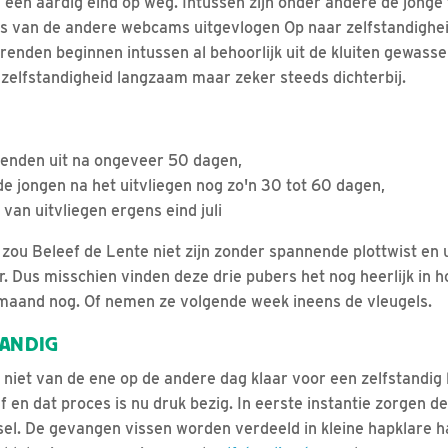
l een aardig eind op weg. Intussen zijn onder andere de jonge
ls van de andere webcams uitgevlogen Op naar zelfstandighei
arenden beginnen intussen al behoorlijk uit de kluiten gewass
zelfstandigheid langzaam maar zeker steeds dichterbij.
renden uit na ongeveer 50 dagen,
e jongen na het uitvliegen nog zo'n 30 tot 60 dagen,
van uitvliegen ergens eind juli
zou Beleef de Lente niet zijn zonder spannende plottwist en 
. Dus misschien vinden deze drie pubers het nog heerlijk in
 maand nog. Of nemen ze volgende week ineens de vleugels.
TANDIG
 niet van de ene op de andere dag klaar voor een zelfstandig 
 en dat proces is nu druk bezig. In eerste instantie zorgen d
l. De gevangen vissen worden verdeeld in kleine hapklare h