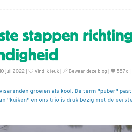
ste stappen richtin
andigheid
10 juli 2022 |
Vind ik leuk
|
Bewaar deze blog
|
557x |
 visarenden groeien als kool. De term "puber" pas
an "kuiken" en ons trio is druk bezig met de eerst