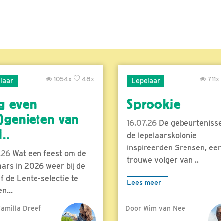
1054x
48x
711x
laar
Lepelaar
g even
Sprookje
)genieten van
16.07.26
De gebeurtenisse
..
de lepelaarskolonie
inspireerden Srensen, ee
.26
Wat een feest om de
trouwe volger van ..
aars in 2026 weer bij de
f de Lente-selectie te
Lees meer
n...
amilla Dreef
Door Wim van Nee
meer