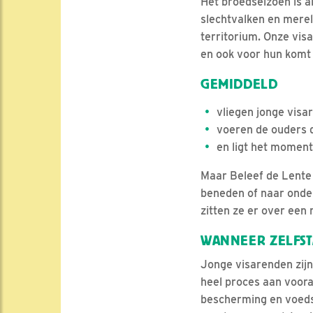
Het broedseizoen is a
slechtvalken en mere
territorium. Onze vis
en ook voor hun komt 
GEMIDDELD
vliegen jonge visa
voeren de ouders d
en ligt het moment 
Maar Beleef de Lente 
beneden of naar onder
zitten ze er over een
WANNEER ZELFS
Jonge visarenden zijn
heel proces aan vooraf
bescherming en voedse