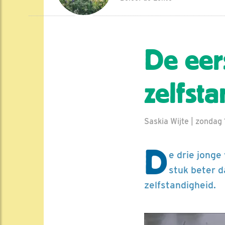
De eer
zelfst
Saskia Wijte | zondag 
D
e drie jonge
stuk beter d
zelfstandigheid.