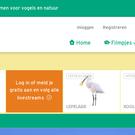
men voor vogels en natuur
Inloggen
Registreren
Home
Filmpjes
UITGEVLOGEN
UITG
Log in of meld je
gratis aan en volg alle
livestreams
LEPELAAR
KOOL