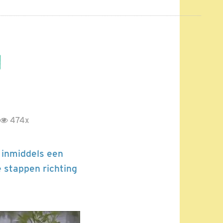
g
474x
t inmiddels een
e stappen richting