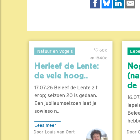
68x
Natuur en Vogels
Lepe
1840x
Herleef de Lente:
No
de vele hoog..
(na
de l
17.07.26
Beleef de Lente zit
erop; seizoen 20 is gedaan.
16.07
Een jubileumseizoen laat je
lepel
sowieso n..
Belee
hebbe
Lees meer
Door Louis van Oort
Door C
Lees 