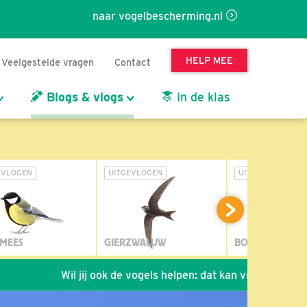
naar vogelbescherming.nl
HELP MEE
Veelgestelde vragen
Contact
Blogs & vlogs
In de klas
EVLOGEN
UITGEVLOGEN
UITGEVLOGEN
MEES
GIERZWALUW
BOSUIL
Wil jij ook de vogels helpen: dat kan via de link!
*
S