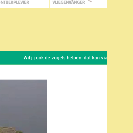
NTBEKPLEVIER
VLIEGENVANGER
Wil jij ook de vogels helpen: dat kan via de link!
*
Se