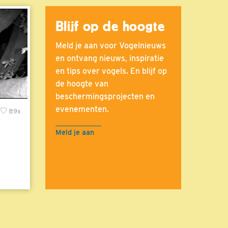
Blijf op de hoogte
Meld je aan voor Vogelnieuws
en ontvang nieuws, inspiratie
en tips over vogels. En blijf op
de hoogte van
beschermingsprojecten en
evenementen.
89x
Meld je aan