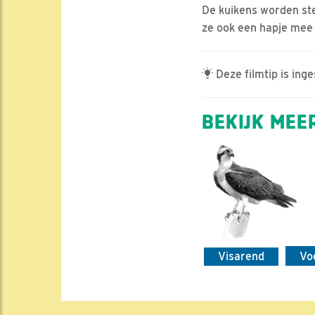
De kuikens worden st
ze ook een hapje mee 
Deze filmtip is ing
BEKIJK MEER
Visarend
Vo