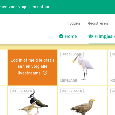
men voor vogels en natuur
Inloggen
Registreren
Home
Filmpjes
UITGEVLOGEN
U
Log in of meld je gratis
aan en volg alle
livestreams
LEPELAAR
KO
UITGEVLOGEN
UITGEVLOGEN
G