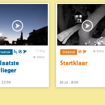
77x
890x
zwaluw
Steenuil
1062x
laatste
Startklaar
vlieger
 , 23:59
26 jul , 8:00