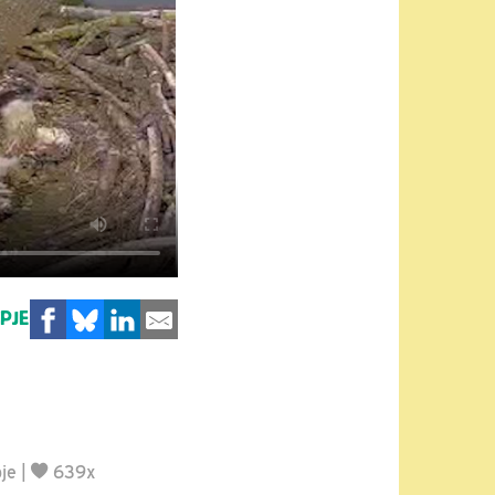
MPJE
je
|
639x