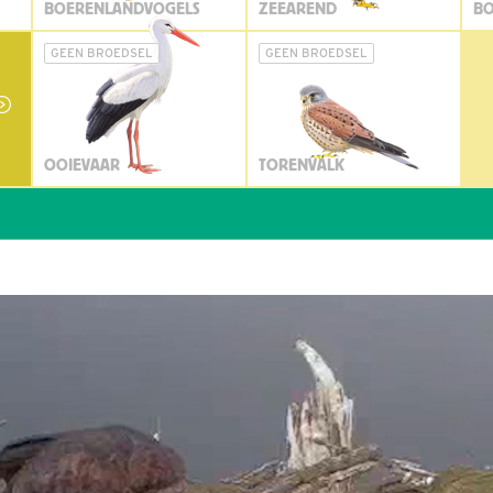
BOERENLANDVOGELS
ZEEAREND
BO
GEEN BROEDSEL
GEEN BROEDSEL
OOIEVAAR
TORENVALK