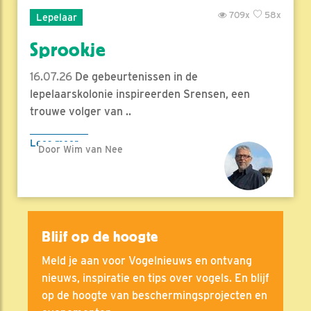
709x
58x
Lepelaar
Sprookje
16.07.26
De gebeurtenissen in de
lepelaarskolonie inspireerden Srensen, een
trouwe volger van ..
Lees meer
Door Wim van Nee
Blijf op de hoogte
Meld je aan voor Vogelnieuws en ontvang
nieuws, inspiratie en tips over vogels. En blijf
op de hoogte van beschermingsprojecten en