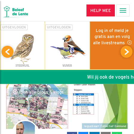
HELP MEE
Men
UITGEVLOGEN
UITGEVLOGEN
Log in of meld je
gratis aan en volg
alle livestreams
STEENUIL
VIJVER
Wil jij ook de vogels hel
Toon alle blogs & vlogs
legselkaart Collectief Eemland