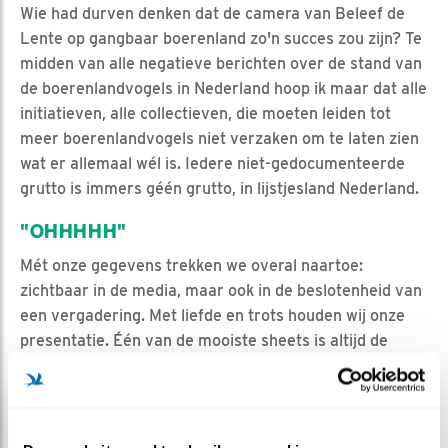
Wie had durven denken dat de camera van Beleef de
Lente op gangbaar boerenland zo'n succes zou zijn? Te
midden van alle negatieve berichten over de stand van
de boerenlandvogels in Nederland hoop ik maar dat alle
initiatieven, alle collectieven, die moeten leiden tot
meer boerenlandvogels niet verzaken om te laten zien
wat er allemaal wél is. Iedere niet-gedocumenteerde
grutto is immers géén grutto, in lijstjesland Nederland.
"OHHHHH"
Mét onze gegevens trekken we overal naartoe:
zichtbaar in de media, maar ook in de beslotenheid van
een vergadering. Met liefde en trots houden wij onze
presentatie. Één van de mooiste sheets is altijd de
hierboven genoemde stippenkaart van Eemland. Toen
we een lokale politieke fractie op kantoor hadden, klonk
een duidelijke "oohhhh" toen deze kaart ervoor kwam.
Met onze gegevens kunnen we hopelijk voorkomen dat