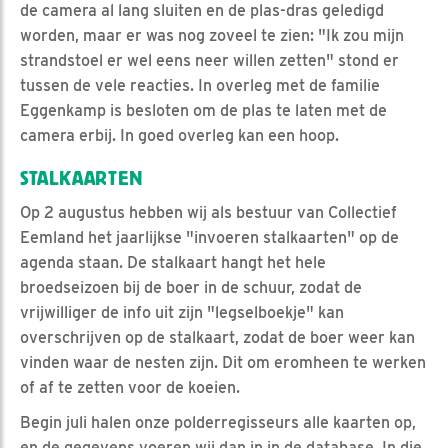
de camera al lang sluiten en de plas-dras geledigd
worden, maar er was nog zoveel te zien: "Ik zou mijn
strandstoel er wel eens neer willen zetten" stond er
tussen de vele reacties. In overleg met de familie
Eggenkamp is besloten om de plas te laten met de
camera erbij. In goed overleg kan een hoop.
STALKAARTEN
Op 2 augustus hebben wij als bestuur van Collectief
Eemland het jaarlijkse "invoeren stalkaarten" op de
agenda staan. De stalkaart hangt het hele
broedseizoen bij de boer in de schuur, zodat de
vrijwilliger de info uit zijn "legselboekje" kan
overschrijven op de stalkaart, zodat de boer weer kan
vinden waar de nesten zijn. Dit om eromheen te werken
of af te zetten voor de koeien.
Begin juli halen onze polderregisseurs alle kaarten op,
en de gegevens voeren wij dan in in de database. In die