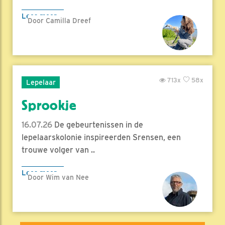
Lees meer
Door Camilla Dreef
713x
58x
Lepelaar
Sprookje
16.07.26
De gebeurtenissen in de
lepelaarskolonie inspireerden Srensen, een
trouwe volger van ..
Lees meer
Door Wim van Nee