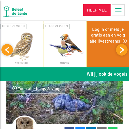
HELP MEE
Men
UITGEVLOGEN
UITGEVLOGEN
Log in of meld je
gratis aan en volg
alle livestreams
STEENUIL
VIJVER
Wil jij ook de vogels h
Toon alle blogs & vlogs