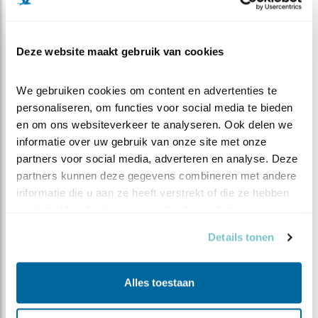
smeerseltje aan op de veer wat dan werkt als een soort
conditioner. Het zorgt ervoor dat de veer langer mooi
blijft, functioneert en langer ’in model’ blijft zitten. De
Deze website maakt gebruik van cookies
vogels hoeven dan dus minder intensief aan hun
veerverzorging te werken. De zeearenden hebben deze
stuitklier ook. Ma zeearend lijkt op het einde van een
We gebruiken cookies om content en advertenties te 
regenbui ook behoorlijk nat. Gelukkig is dat dus maar de
personaliseren, om functies voor social media te bieden 
buitenkant! Het dons eronder en de huid zijn gelukkig
en om ons websiteverkeer te analyseren. Ook delen we 
informatie over uw gebruik van onze site met onze 
nog lekker droog.
partners voor social media, adverteren en analyse. Deze 
partners kunnen deze gegevens combineren met andere 
Nog heel even en dan hebben de jongen hun eigen
informatie die u aan ze heeft verstrekt of die ze hebben 
grote-vogelveren,
de eerste pennen zijn al zichtbaar!
:)
verzameld op basis van uw gebruik van hun services.
Details tonen
Alles toestaan