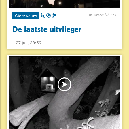
1058x
77x
Gierzwaluw
De laatste uitvlieger
27 jul , 23:59