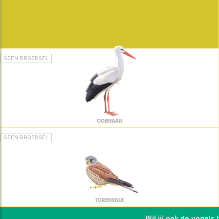
GEEN BROEDSEL
OOIEVAAR
GEEN BROEDSEL
TORENVALK
Wil jij ook de vogels he