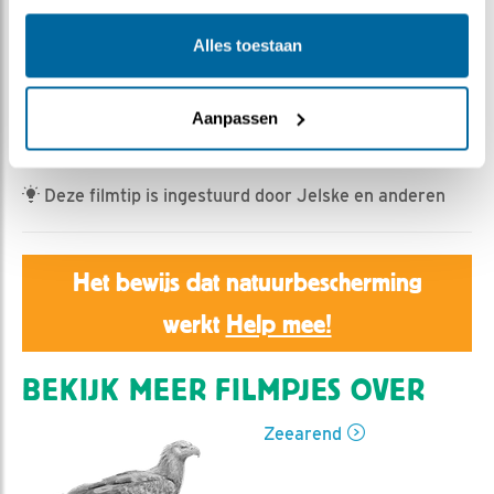
Jan Dagevos | Geplaatst op 20 mei 2022, 18:54 |
Vind ik leuk
|
Bewaar dit filmpje
|
530x
Alles toestaan
Stoer oefenen de kuikens in de regen een nieuwe
vaardigheid: rechtop staan! Als het nu maar eens wilde
Aanpassen
ophouden met regenen…
Deze filmtip is ingestuurd door Jelske en anderen
Het bewijs dat natuurbescherming
werkt
Help mee!
BEKIJK MEER FILMPJES OVER
Zeearend