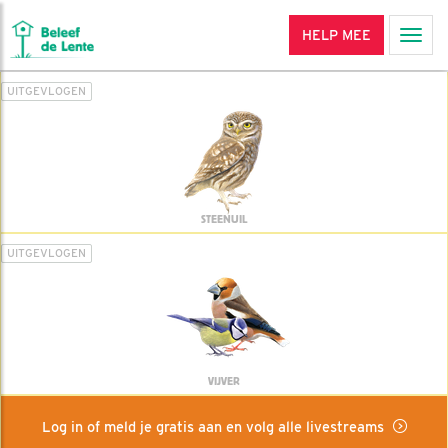
HELP MEE
Men
UITGEVLOGEN
STEENUIL
UITGEVLOGEN
VIJVER
Log in of meld je gratis aan en volg alle livestreams