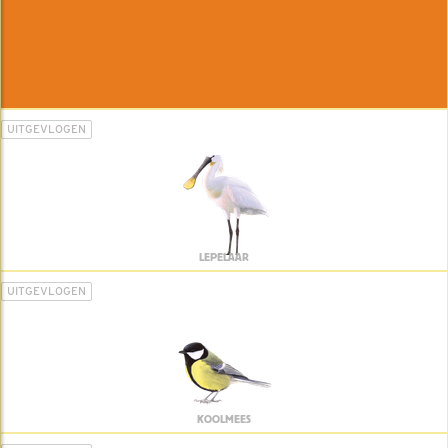
UITGEVLOGEN
LEPELAAR
UITGEVLOGEN
KOOLMEES