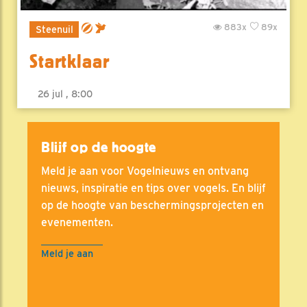
883x
89x
Steenuil
Startklaar
26 jul , 8:00
Blijf op de hoogte
Meld je aan voor Vogelnieuws en ontvang
nieuws, inspiratie en tips over vogels. En blijf
op de hoogte van beschermingsprojecten en
evenementen.
Meld je aan