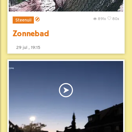
891x
80x
Steenuil
Zonnebad
29 jul , 19:15