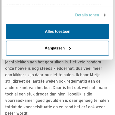
verzameld op basis van uw gebruik van hun services.
EIEREN VOOR ÉN NA PASEN
Details tonen
We hebben natuurlijk nog geen idee op hoeveel eitjes M
en vooral V gaan inzetten dit jaar, maar er is een
Alles toestaan
redelijke kans dat we zowel eitjes voor, tijdens als na
Pasen gaan krijgen. E6 tegen het einde van 2e paasdag
Aanpassen
of op 3e paasdag; het zou zo maar kunnen. Het is in
ieder geval duidelijk dat M een paar andere
jachtplekken aan het gebruiken is. Het veld rondom
onze hoeve is nog steeds kleddernat, dus veel meer
dan kikkers zijn daar nu niet te halen. Ik hoor M zijn
strijdkreet de laatste weken ook regelmatig aan de
andere kant van het bos. Daar is het ook wel nat, maar
toch al een stuk droger dan hier. Hopelijk is die
voorraadkamer goed gevuld en is daar genoeg te halen
totdat de voedselsituatie op en rond het erf ook weer
beter wordt.