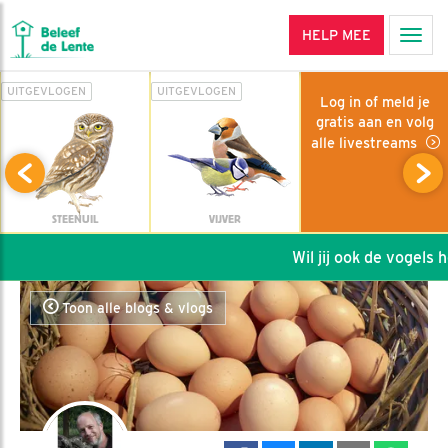
HELP MEE
Men
UITGEVLOGEN
UITGEVLOGEN
Log in of meld je
gratis aan en volg
alle livestreams
STEENUIL
VIJVER
Wil jij ook de vogels hel
Toon alle blogs & vlogs