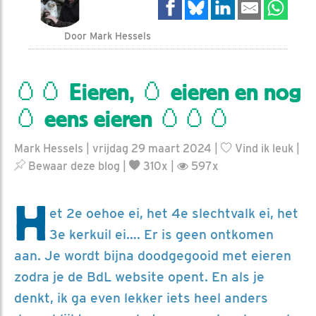
Door Mark Hessels
🥚🥚 Eieren, 🥚 eieren en nog
🥚 eens eieren 🥚🥚🥚
Mark Hessels | vrijdag 29 maart 2024 |
Vind ik leuk
|
Bewaar deze blog
|
310x |
597x
H
et 2e oehoe ei, het 4e slechtvalk ei, het
3e kerkuil ei…. Er is geen ontkomen
aan. Je wordt bijna doodgegooid met eieren
zodra je de BdL website opent. En als je
denkt, ik ga even lekker iets heel anders