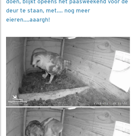
doen, blijkt opeens het paasweekend voor de
deur te staan, met.… nog meer
eieren....aaargh!