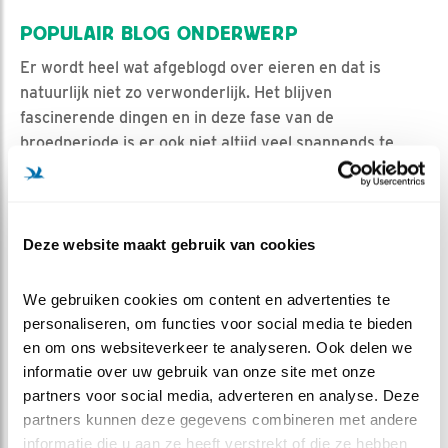
POPULAIR BLOG ONDERWERP
Er wordt heel wat afgeblogd over eieren en dat is
natuurlijk niet zo verwonderlijk. Het blijven
fascinerende dingen en in deze fase van de
broedperiode is er ook niet altijd veel spannends te
beleven. Het meest spannende gebeurt nu buiten ons
zicht aan de binnenkant van dat kalkschaaltje.
E1 is bij het verschijnen van dit blog al 5-6 dagen oud en
Deze website maakt gebruik van cookies
hoewel er van binnen al van alles aan het veranderen
is, is daar zelfs als je het ei zou open maken nog niet
We gebruiken cookies om content en advertenties te 
heel veel van te zien. Die eerste fase van de
personaliseren, om functies voor social media te bieden 
ontwikkeling gaat nu eenmaal wat langzamer, maar in
en om ons websiteverkeer te analyseren. Ook delen we 
de komende week zal dat al heel veel sneller gaan.
In
informatie over uw gebruik van onze site met onze 
dit blog uit 2021
staat een hele mooie compilatiefoto,
partners voor social media, adverteren en analyse. Deze 
die een beetje indruk geeft van hoe en hoe snel die
partners kunnen deze gegevens combineren met andere 
ontwikkeling in het ei verloopt.
informatie die u aan ze heeft verstrekt of die ze hebben 