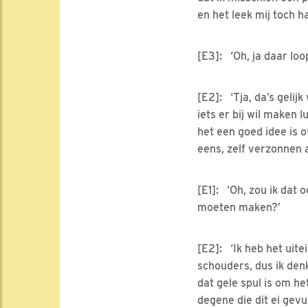
en het leek mij toch 
[E3]: ‘Oh, ja daar loop
[E2]: ‘Tja, da’s gelij
iets er bij wil maken 
het een goed idee is 
eens, zelf verzonnen 
[E1]: ‘Oh, zou ik dat
moeten maken?’
[E2]: ‘Ik heb het uite
schouders, dus ik den
dat gele spul is om h
degene die dit ei gevul