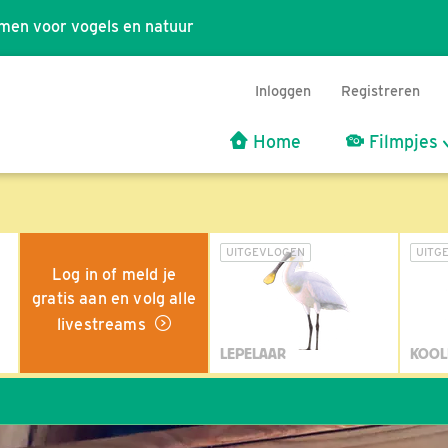
men voor vogels en natuur
Inloggen
Registreren
Home
Filmpjes
UITGEVLOGEN
UITG
Log in of meld je
gratis aan en volg alle
livestreams
LEPELAAR
KOOL