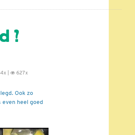
nd ?
4x |
627x
elegd. Ook zo
s even heel goed