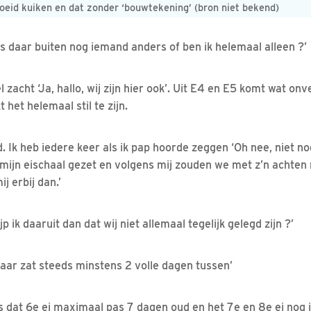
roeid kuiken en dat zonder ‘bouwtekening’ (bron niet bekend)
. ‘is daar buiten nog iemand anders of ben ik helemaal alleen ?’
 zacht ‘Ja, hallo, wij zijn hier ook’. Uit E4 en E5 komt wat o
t het helemaal stil te zijn.
. Ik heb iedere keer als ik pap hoorde zeggen ‘Oh nee, niet no
mijn eischaal gezet en volgens mij zouden we met z’n achten 
j erbij dan.’
 ik daaruit dan dat wij niet allemaal tegelijk gelegd zijn ?’
daar zat steeds minstens 2 volle dagen tussen’
s dat 6e ei maximaal pas 7 dagen oud en het 7e en 8e ei nog j