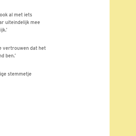
ook al met iets
ar uiteindelijk mee
jk.’
ste vertrouwen dat het
nd ben.’
dige stemmetje