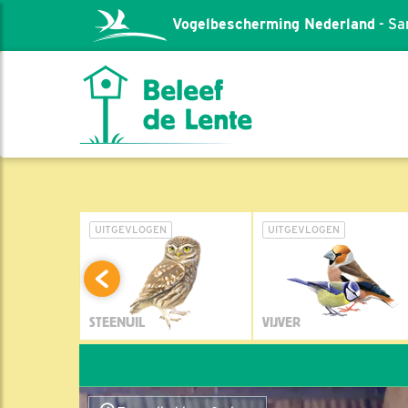
Vogelbescherming Nederland
- Sa
L
UITGEVLOGEN
UITGEVLOGEN
STEENUIL
VIJVER