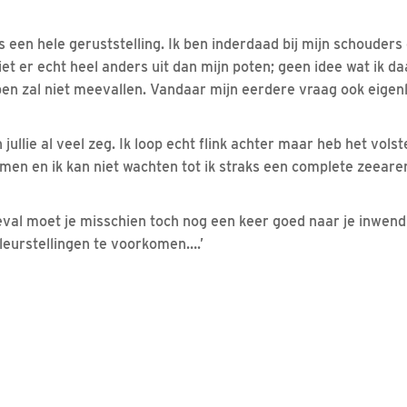
is een hele geruststelling. Ik ben inderdaad bij mijn schouders 
t er echt heel anders uit dan mijn poten; geen idee wat ik da
n zal niet meevallen. Vandaar mijn eerdere vraag ook eigenli
jullie al veel zeg. Ik loop echt flink achter maar heb het vol
men en ik kan niet wachten tot ik straks een complete zeeare
eval moet je misschien toch nog een keer goed naar je inwen
eleurstellingen te voorkomen….’