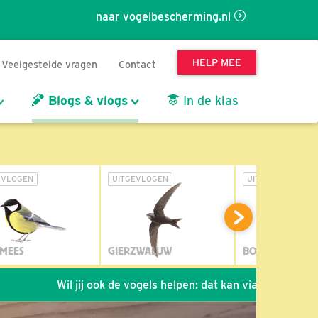
naar vogelbescherming.nl
HELP MEE
Veelgestelde vragen
Contact
Blogs & vlogs
In de klas
EVLOGEN
UITGEVLOGEN
UITGEVLOGEN
MEES
GIERZWALUW
BOSUIL
Wil jij ook de vogels helpen: dat kan via de link!
*
Seizoen