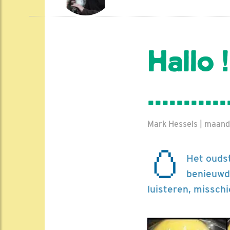
Hallo !
.........
Mark Hessels | maand
🥚
Het oudst
benieuwd 
luisteren, missch