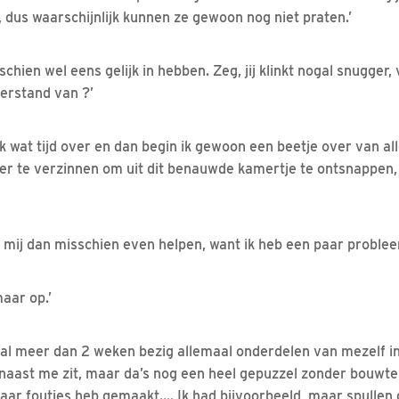
 dus waarschijnlijk kunnen ze gewoon nog niet praten.’
schien wel eens gelijk in hebben. Zeg, jij klinkt nogal snugger,
verstand van ?’
k wat tijd over en dan begin ik gewoon een beetje over van all
r te verzinnen om uit dit benauwde kamertje te ontsnappen,
e mij dan misschien even helpen, want ik heb een paar probleem
aar op.’
s al meer dan 2 weken bezig allemaal onderdelen van mezelf in 
er naast me zit, maar da’s nog een heel gepuzzel zonder bouwt
paar foutjes heb gemaakt…. Ik had bijvoorbeeld, maar spullen