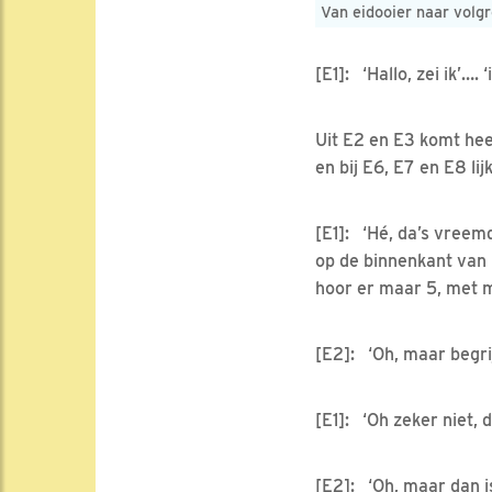
Van eidooier naar volg
[E1]: ‘Hallo, zei ik’…
Uit E2 en E3 komt heel
en bij E6, E7 en E8 lijk
[E1]: ‘Hé, da’s vreemd
op de binnenkant van 
hoor er maar 5, met mi
[E2]: ‘Oh, maar begrijp
[E1]: ‘Oh zeker niet, 
[E2]: ‘Oh, maar dan i