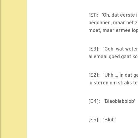
[E1]: ‘Oh, dat eerste 
begonnen, maar het zie
moet, maar ermee lope
[E3]: ‘Goh, wat weten 
allemaal goed gaat ko
[E2]: ‘Uhh…, in dat g
luisteren om straks t
[E4]: ‘Blaoblabblob’
[E5]: ‘Blub’