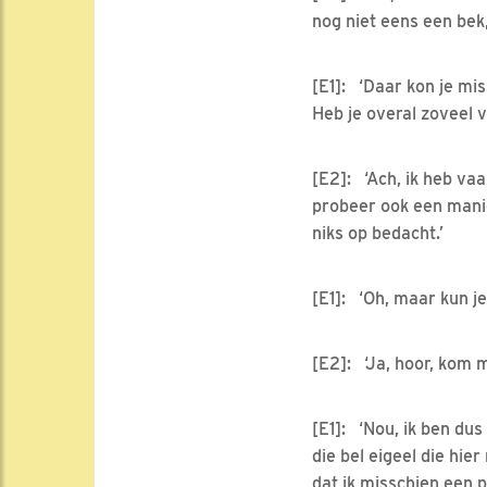
nog niet eens een bek,
[E1]: ‘Daar kon je mis
Heb je overal zoveel 
[E2]: ‘Ach, ik heb vaa
probeer ook een manie
niks op bedacht.’
[E1]: ‘Oh, maar kun j
[E2]: ‘Ja, hoor, kom m
[E1]: ‘Nou, ik ben du
die bel eigeel die hi
dat ik misschien een 