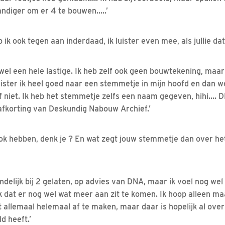
handiger om er 4 te bouwen…..’
 ik ook tegen aan inderdaad, ik luister even mee, als jullie dat
k wel een hele lastige. Ik heb zelf ook geen bouwtekening, maar
luister ik heel goed naar een stemmetje in mijn hoofd en dan we
of niet. Ik heb het stemmetje zelfs een naam gegeven, hihi…. 
afkorting van Deskundig Nabouw Archief.’
 ook hebben, denk je ? En wat zegt jouw stemmetje dan over he
indelijk bij 2 gelaten, op advies van DNA, maar ik voel nog wel 
k dat er nog wel wat meer aan zit te komen. Ik hoop alleen m
et allemaal helemaal af te maken, maar daar is hopelijk al ov
d heeft.’