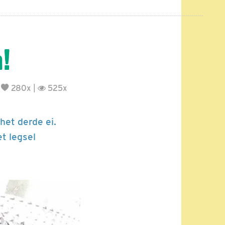
!
|
280x |
525x
het derde ei.
et legsel