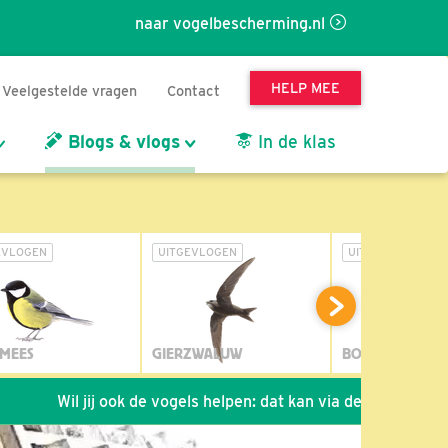
naar vogelbescherming.nl
HELP MEE
Veelgestelde vragen
Contact
Blogs & vlogs
In de klas
EVLOGEN
UITGEVLOGEN
UITGEVLOGEN
MEES
GIERZWALUW
BOSUIL
 jij ook de vogels helpen: dat kan via de link!
*
Seizoen 20