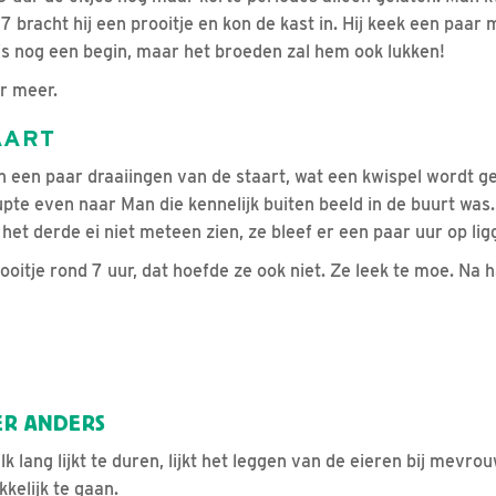
7 bracht hij een prooitje en kon de kast in. Hij keek een paar 
is nog een begin, maar het broeden zal hem ook lukken!
r meer.
AART
 een paar draaiingen van de staart, wat een kwispel wordt g
upte even naar Man die kennelijk buiten beeld in de buurt wa
s het derde ei niet meteen zien, ze bleef er een paar uur op lig
itje rond 7 uur, dat hoefde ze ook niet. Ze leek te moe. Na ha
ER ANDERS
lk lang lijkt te duren, lijkt het leggen van de eieren bij mevro
elijk te gaan.