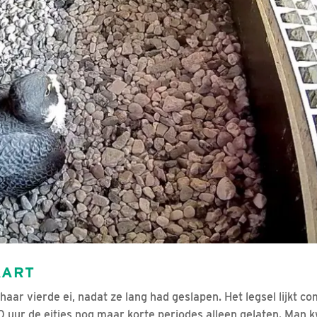
AART
aar vierde ei, nadat ze lang had geslapen. Het legsel lijkt c
0 uur de eitjes nog maar korte periodes alleen gelaten. Man