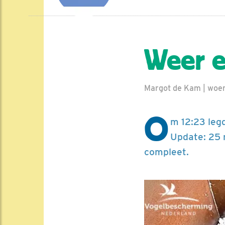
Weer e
Margot de Kam | woe
O
m 12:23 leg
Update: 25 m
compleet.