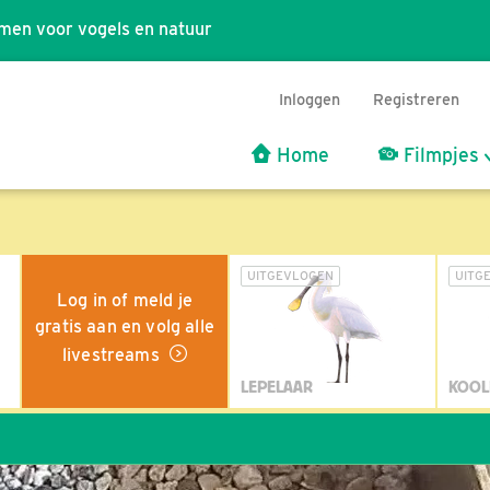
men voor vogels en natuur
Inloggen
Registreren
Home
Filmpjes
UITGEVLOGEN
UITG
Log in of meld je
gratis aan en volg alle
livestreams
LEPELAAR
KOOL
Wil