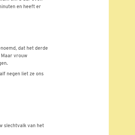
minuten en heeft er
enoemd, dat het derde
s. Maar vrouw
gen.
lf negen liet ze ons
uw slechtvalk van het