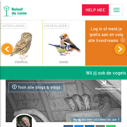
HELP MEE
Men
UITGEVLOGEN
UITGEVLOGEN
Log in of meld je
gratis aan en volg
alle livestreams
STEENUIL
VIJVER
Wil jij ook de vogels h
Toon alle blogs & vlogs
Wordt het weer zo'n feest dit jaar ?