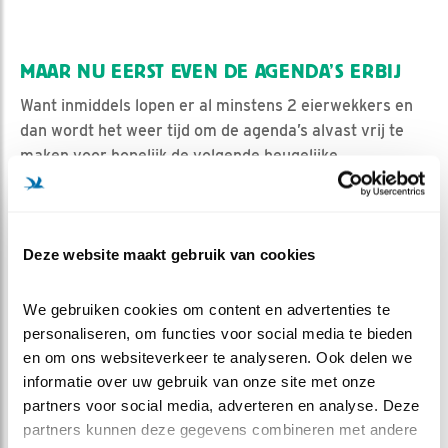
MAAR NU EERST EVEN DE AGENDA’S ERBIJ
Want inmiddels lopen er al minstens 2 eierwekkers en
dan wordt het weer tijd om de agenda’s alvast vrij te
maken voor hopelijk de volgende heugelijke
gebeurtenis.
De eerste is al heel snel. Bij alle kerkuil eieren die hier
ooit zijn gelegd zat er gemiddeld 2,4 dag tussen de
Deze website maakt gebruik van cookies
tijdstippen dat de eieren gelegd werd (en het kortste
interval was 2,2 dagen en het langste 2,9 dagen). Als
We gebruiken cookies om content en advertenties te 
E2 zich ook weer netjes aan die afspraak houdt dan is
personaliseren, om functies voor social media te bieden 
het te verwachten ergens tussen vanmiddag 16:20 en
en om ons websiteverkeer te analyseren. Ook delen we 
morgenvroeg 9:00.
informatie over uw gebruik van onze site met onze 
En de tweede wekker die gestart is gaat over wanneer
partners voor social media, adverteren en analyse. Deze 
K1 uit dit eerste ei kan komen. Dat is wel iets lastiger te
partners kunnen deze gegevens combineren met andere 