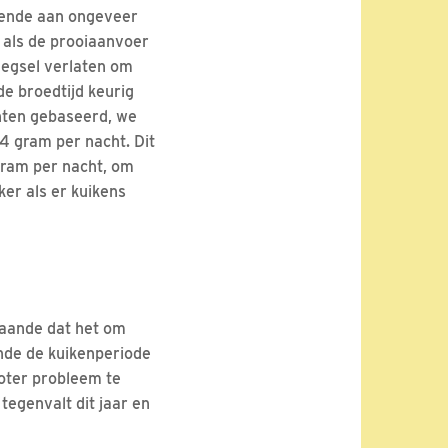
oende aan ongeveer
 als de prooiaanvoer
legsel verlaten om
de broedtijd keurig
hten gebaseerd, we
4 gram per nacht. Dit
gram per nacht, om
er als er kuikens
gaande dat het om
ende de kuikenperiode
oter probleem te
egenvalt dit jaar en