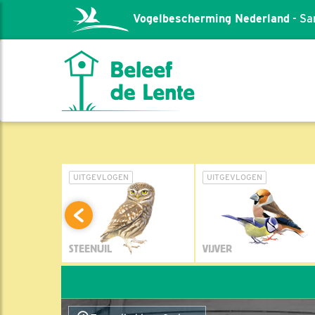
Vogelbescherming Nederland
- Sa
L
UITGEVLOGEN
UITGEVLOGEN
STEENUIL
VIJVER