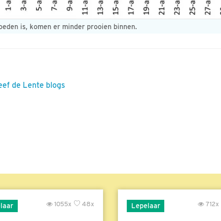
oeden is, komen er minder prooien binnen.
eef de Lente blogs
1055x
48x
712x
laar
Lepelaar