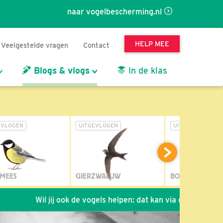
naar vogelbescherming.nl
HELP MEE
Veelgestelde vragen
Contact
Blogs & vlogs
In de klas
EVLOGEN
UITGEVLOGEN
UITGEVLOGEN
MEES
GIERZWALUW
BOSUIL
Wil jij ook de vogels helpen: dat kan via de link!
*
Seizoe