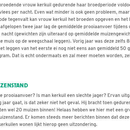
broedende vrouw kerkuil gedurende haar broedperiode vold
lees per nacht. Even wat minder is ook geen probleem, maar
ode tegenvalt kan vrouw kerkuil het broeden opgeven en het 
e afgelopen twee jaar lag de gemiddelde prooiaanvoer tijdens 
 nacht (gewichten zijn uiteraard op gemiddelde muizengewic
ke muis op de weegschaal leggen). Vorig jaar was deze zelfs 8
et leggen van het eerste ei nog niet eens aan gemiddeld 50 
5 gram. Dat is echt ondermaats en zal meer moeten worden, zek
IZENSTAND
e prooiaanvoer? Is man kerkuil een slechte jager? Ervan uit
 jaar gaat, is dat zeker niet het geval. Hij bracht toen gedur
ten wel 20 muizen binnen! Helaas hebben we hier met een gr
izenstand. Er komen steeds meer berichten binnen dat deze t
erkuilen wonen lijkt hierop geen uitzondering.