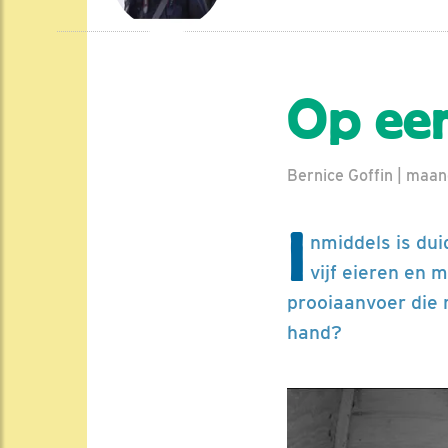
Op een
Bernice Goffin | maa
I
nmiddels is dui
vijf eieren en 
prooiaanvoer die 
hand?