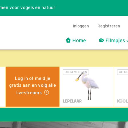
men voor vogels en natuur
Inloggen
Registreren
Home
Filmpjes
UITGEVLOGEN
UITG
Log in of meld je
gratis aan en volg alle
livestreams
LEPELAAR
KOOL