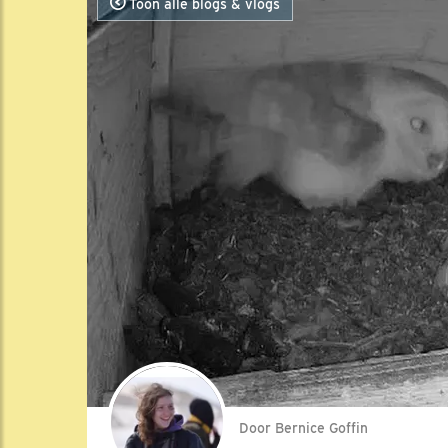
Toon alle blogs & vlogs
Door Bernice Goffin