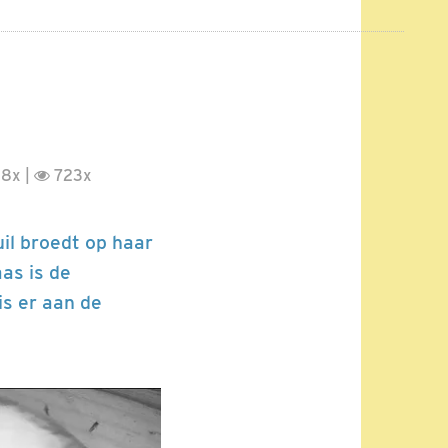
8x |
723x
il broedt op haar
as is de
is er aan de