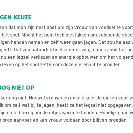
GEN KEUZE
an dat man zijn best doet om zijn vrouw van voedsel te voorz
 het spel. Mocht het hem toch niet lukken om voldoende voed
 eigen handen nemen en zelf weer gaan jagen. Dat zou helaas
geeft. Dat zou natuurlijk heel jammer zijn, maar vanuit het o
 nu een legsel verliezen en energie opbouwen om het volgend
n leven op het spel zetten om deze eieren uit te broeden.
NOG NIET OP
eker nog niet. Hoewel vrouw een enkele keer de eieren voor wa
k om zelf wat bij te jagen, heeft ze het legsel niet opgegeve
pje op tijd terug om de eitjes warm te houden. Hopelijk gaan 
 de prooiaanvoer en kan vrouw voldaan door blijven broeden.