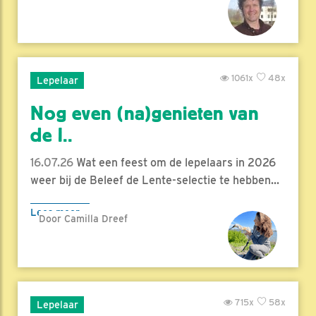
1061x
48x
Lepelaar
Nog even (na)genieten van
de l..
16.07.26
Wat een feest om de lepelaars in 2026
weer bij de Beleef de Lente-selectie te hebben...
Lees meer
Door Camilla Dreef
715x
58x
Lepelaar