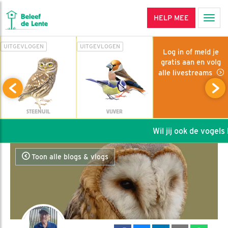
HELP MEE
Men
UITGEVLOGEN
UITGEVLOGEN
Log in of meld je
gratis aan en volg
alle livestreams
STEENUIL
VIJVER
Wil jij ook de vogels h
Toon alle blogs & vlogs