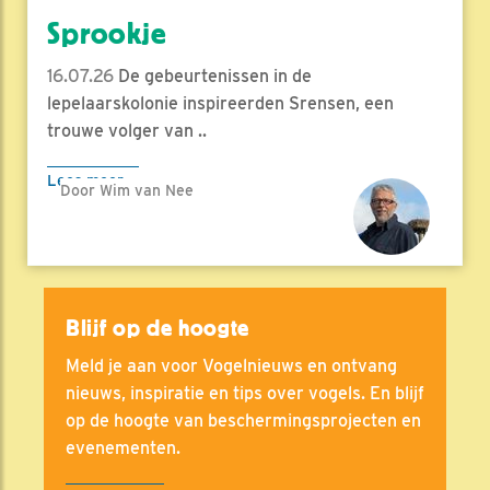
Sprookje
16.07.26
De gebeurtenissen in de
lepelaarskolonie inspireerden Srensen, een
trouwe volger van ..
Lees meer
Door Wim van Nee
Blijf op de hoogte
Meld je aan voor Vogelnieuws en ontvang
nieuws, inspiratie en tips over vogels. En blijf
op de hoogte van beschermingsprojecten en
evenementen.