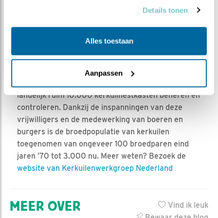
De stichting Kerkuilenwerkgroep heeft tot doel het
Details tonen
‘beschermen van de kerkuil’ door ‘het geven van
voorlichting en educatie, door het plaatsen van
Alles toestaan
nestkasten en het verzamelen en registreren van
gegevens’. De stichting is een overkoepelende
landelijke organisatie met ongeveer 1.000
Aanpassen
vrijwilligers, die werkzaam zijn in 16 regio’s die
landelijk ruim 10.000 kerkuilnestkasten beheren en
controleren. Dankzij de inspanningen van deze
vrijwilligers en de medewerking van boeren en
burgers is de broedpopulatie van kerkuilen
toegenomen van ongeveer 100 broedparen eind
jaren ’70 tot 3.000 nu. Meer weten? Bezoek de
website van Kerkuilenwerkgroep Nederland
MEER OVER
Vind ik leuk
Bewaar deze blog