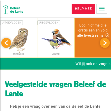
HELP MEE
Men
UITGEVLOGEN
UITGEVLOGEN
Log in of meld je
gratis aan en volg
alle livestreams
STEENUIL
VIJVER
Wil jij ook de vogels 
Veelgestelde vragen Beleef de
Lente
Heb je een vraag over een van de Beleef de Lente