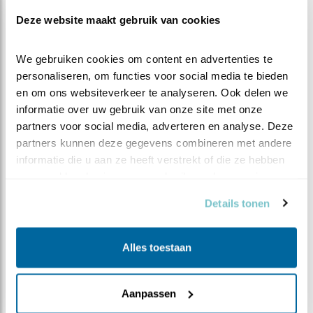
boven een woonwijk vliegt?
Deze website maakt gebruik van cookies
Blijven zeearenden altijd bij elkaar?
We gebruiken cookies om content en advertenties te 
Hoeveel eieren leggen zeearenden
personaliseren, om functies voor social media te bieden 
gemiddeld, en wanneer gaan ze dan
en om ons websiteverkeer te analyseren. Ook delen we 
broeden?
informatie over uw gebruik van onze site met onze 
partners voor social media, adverteren en analyse. Deze 
Hoeveel zeearendparen zijn er in
partners kunnen deze gegevens combineren met andere 
Nederland
informatie die u aan ze heeft verstrekt of die ze hebben 
verzameld op basis van uw gebruik van hun services.
Hoe groot is het territorium van een
zeearend en zijn deze zeearenden de
Details tonen
enige in dit gebied die hier broeden?
Hoe kan ik Beleef de Lente steunen?
Alles toestaan
Waar verblijven de jonge zeearenden
nadat ze uitgevlogen zijn? Zoeken zij een
Aanpassen
heel nieuw territorium of blijven zij in het