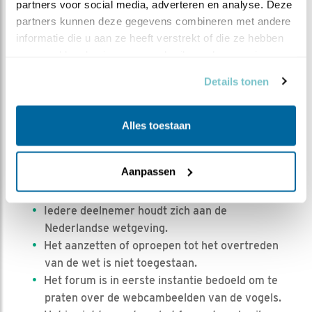
toegestaan.
partners voor social media, adverteren en analyse. Deze 
Je mag niet typen in hoofdletters, hoofdletters
partners kunnen deze gegevens combineren met andere 
staan gelijk aan schreeuwen. Let dus goed op
informatie die u aan ze heeft verstrekt of die ze hebben 
je “caps-lock”-toets.
verzameld op basis van uw gebruik van hun services.
Een moderator kan berichten die niet geschikt
Details tonen
zijn of niet volgens de regels zijn, zonder
opgave van redenen verwijderen.
IP-adressen worden bijgehouden en kunnen bij
Alles toestaan
misbruik zonder opgave van redenen worden
geblokkeerd.
Aanpassen
Zet geen privégegevens online: deel nooit je e-
mailadres of je telefoonnummer.
Iedere deelnemer houdt zich aan de
Nederlandse wetgeving.
Het aanzetten of oproepen tot het overtreden
van de wet is niet toegestaan.
Het forum is in eerste instantie bedoeld om te
praten over de webcambeelden van de vogels.