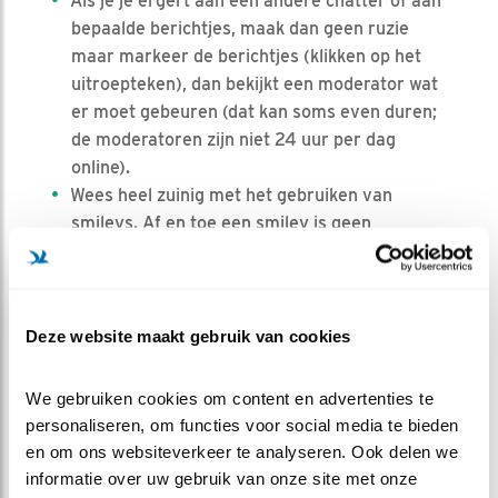
Als je je ergert aan een andere chatter of aan
bepaalde berichtjes, maak dan geen ruzie
maar markeer de berichtjes (klikken op het
uitroepteken), dan bekijkt een moderator wat
er moet gebeuren (dat kan soms even duren;
de moderatoren zijn niet 24 uur per dag
online).
Wees heel zuinig met het gebruiken van
smileys. Af en toe een smiley is geen
probleem, maar plaats geen hele rijen.
Het is niet toegestaan een accountnaam te
kiezen/ aan te maken met een
aanstootgevende naam. Bezoekers met een
Deze website maakt gebruik van cookies
aanstootgevende accountnaam worden
geblokkeerd en vragen van betreffende
We gebruiken cookies om content en advertenties te 
accounteigenaar in het forum worden niet
personaliseren, om functies voor social media te bieden 
goedgekeurd en beantwoord. Ook het plaatsen
en om ons websiteverkeer te analyseren. Ook delen we 
van een aanstootgevende avatar is niet
informatie over uw gebruik van onze site met onze 