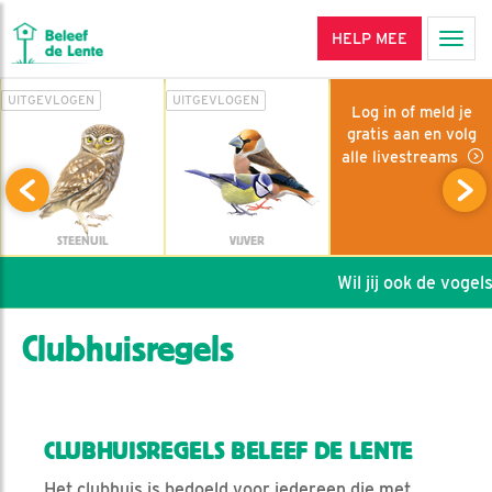
HELP MEE
Men
UITGEVLOGEN
UITGEVLOGEN
Log in of meld je
gratis aan en volg
alle livestreams
STEENUIL
VIJVER
Wil jij ook de vogels
Clubhuisregels
CLUBHUISREGELS BELEEF DE LENTE
Het clubhuis is bedoeld voor iedereen die met