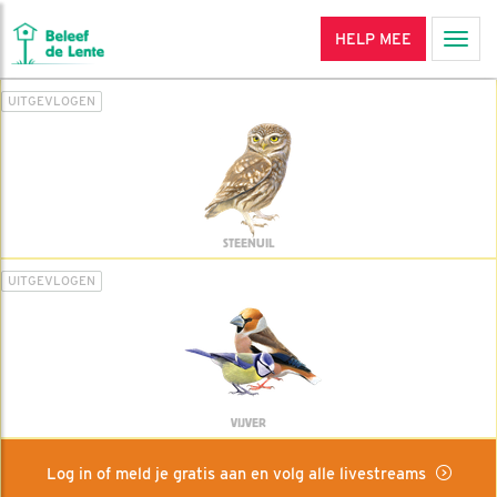
HELP MEE
Men
UITGEVLOGEN
STEENUIL
UITGEVLOGEN
VIJVER
Log in of meld je gratis aan en volg alle livestreams