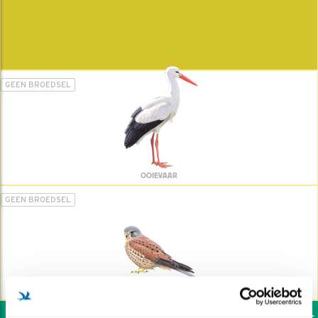
GEEN BROEDSEL
OOIEVAAR
GEEN BROEDSEL
TORENVALK
Wil jij ook de vogels h