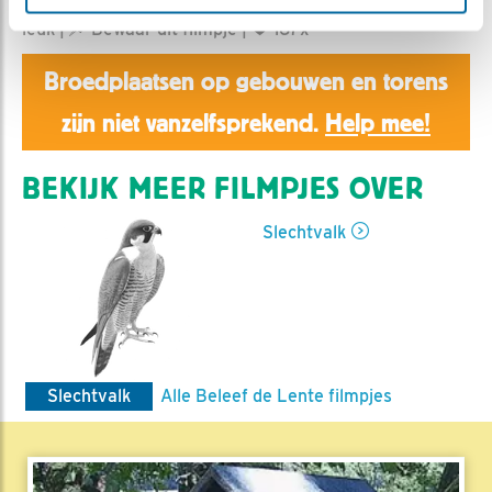
Aaltje | Geplaatst op 29 maart 2026, 12:25 |
Vind ik
leuk
|
Bewaar dit filmpje
|
167x
Broedplaatsen op gebouwen en torens
zijn niet vanzelfsprekend.
Help mee!
BEKIJK MEER FILMPJES OVER
Slechtvalk
Slechtvalk
Alle Beleef de Lente filmpjes