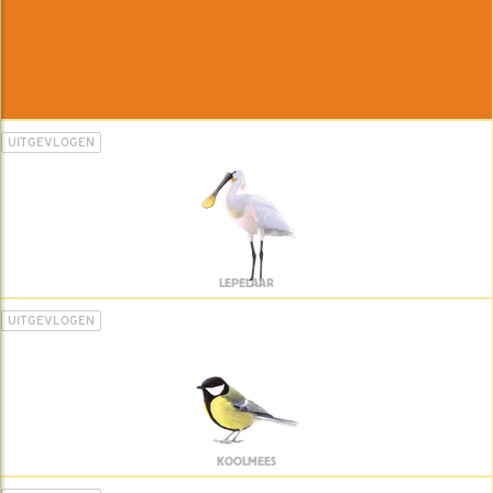
UITGEVLOGEN
LEPELAAR
UITGEVLOGEN
KOOLMEES