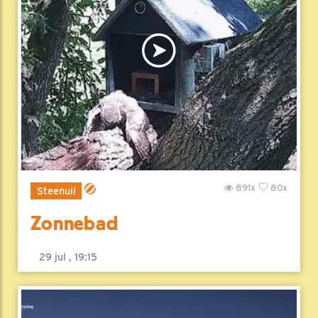
891x
80x
Steenuil
Zonnebad
29 jul , 19:15