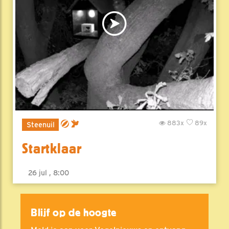
883x
89x
Steenuil
Startklaar
26 jul , 8:00
Blijf op de hoogte