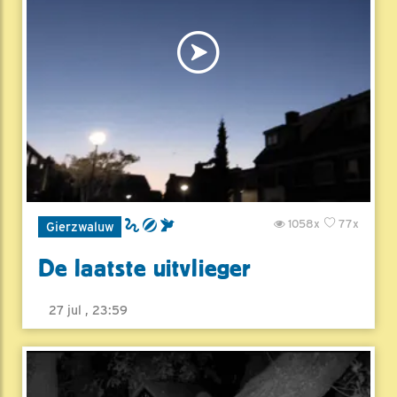
1058x
77x
Gierzwaluw
De laatste uitvlieger
27 jul , 23:59