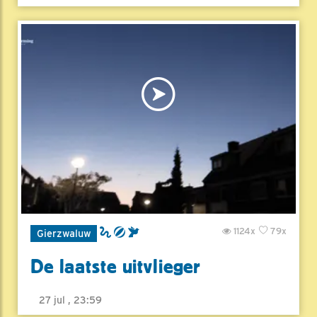
1124x
79x
Gierzwaluw
De laatste uitvlieger
27 jul , 23:59