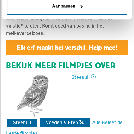
Geert | Geplaatst op 11 mei 2019, 23:55 |
Vind ik leuk
Aanpassen
|
Bewaar dit filmpje
|
1078x
Een kuiken slaagt erin zelf een meikever "uit het
vuistje" te eten. Komt goed van pas nu in het
meikeverseizoen.
Elk erf maakt het verschil.
Help mee!
BEKIJK MEER FILMPJES OVER
Steenuil
Steenuil
Voeden & Eten
Alle Beleef de
Lente filmpjes