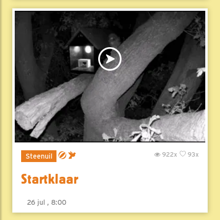
922x
93x
Steenuil
Startklaar
26 jul , 8:00