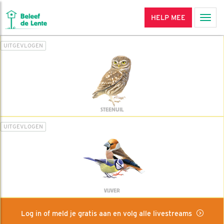
HELP MEE
Men
UITGEVLOGEN
STEENUIL
UITGEVLOGEN
VIJVER
Log in of meld je gratis aan en volg alle livestreams