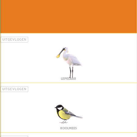
UITGEVLOGEN
LEPELAAR
UITGEVLOGEN
KOOLMEES