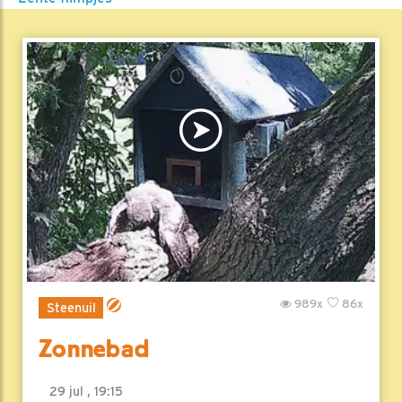
989x
86x
Steenuil
Zonnebad
29 jul , 19:15