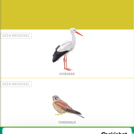
GEEN BROEDSEL
OOIEVAAR
GEEN BROEDSEL
TORENVALK
Wil jij ook de vogels hel