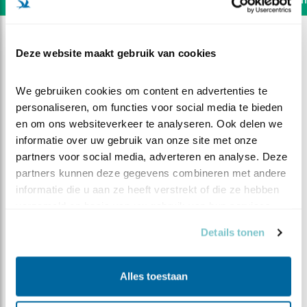
Deze website maakt gebruik van cookies
We gebruiken cookies om content en advertenties te 
personaliseren, om functies voor social media te bieden 
en om ons websiteverkeer te analyseren. Ook delen we 
informatie over uw gebruik van onze site met onze 
partners voor social media, adverteren en analyse. Deze 
partners kunnen deze gegevens combineren met andere 
informatie die u aan ze heeft verstrekt of die ze hebben 
verzameld op basis van uw gebruik van hun services.
Details tonen
DEEL DIT FILMPJE
Zelfstandig meikever eten
Alles toestaan