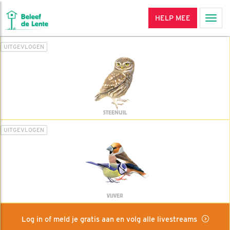
HELP MEE
Men
UITGEVLOGEN
STEENUIL
UITGEVLOGEN
VIJVER
Log in of meld je gratis aan en volg alle livestreams