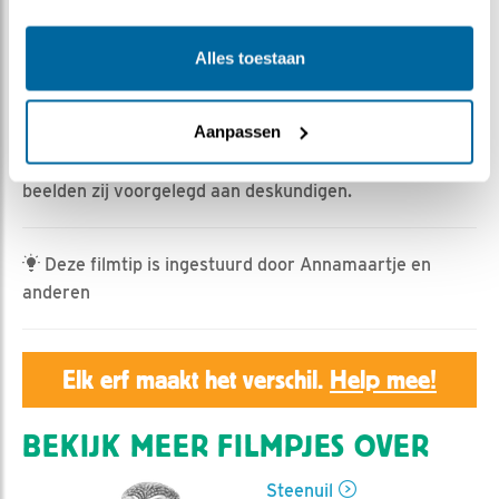
Geert | Geplaatst op 28 april 2023, 7:00 |
Vind ik
leuk
|
Bewaar dit filmpje
|
359x
Alles toestaan
Vrouw steenuil krijgt de eerste twee meikevers van het
seizoen aangeboden. Later dan nornaal door het koude
laatste weken.
Aanpassen
Opmerking: Het is niet zeker dat dit meikevers zijn. De
beelden zij voorgelegd aan deskundigen.
Deze filmtip is ingestuurd door Annamaartje en
anderen
Elk erf maakt het verschil.
Help mee!
BEKIJK MEER FILMPJES OVER
Steenuil