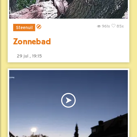
961x
85x
Steenuil
Zonnebad
29 jul , 19:15