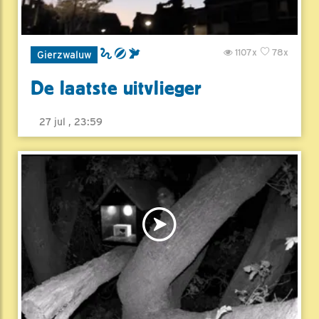
1107x
78x
Gierzwaluw
De laatste uitvlieger
27 jul , 23:59