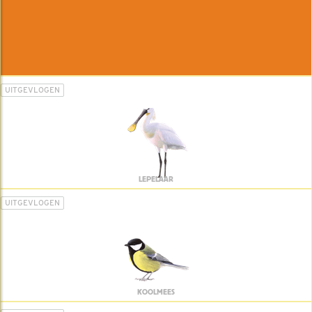
UITGEVLOGEN
LEPELAAR
UITGEVLOGEN
KOOLMEES