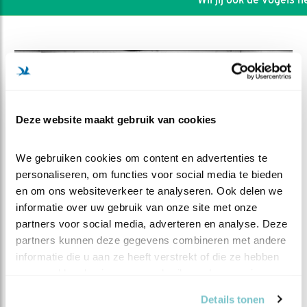
Deze website maakt gebruik van cookies
We gebruiken cookies om content en advertenties te 
personaliseren, om functies voor social media te bieden 
en om ons websiteverkeer te analyseren. Ook delen we 
informatie over uw gebruik van onze site met onze 
partners voor social media, adverteren en analyse. Deze 
DEEL DIT FILMPJE
partners kunnen deze gegevens combineren met andere 
informatie die u aan ze heeft verstrekt of die ze hebben 
Ze zijn er weer, meikevers
verzameld op basis van uw gebruik van hun services.
Details tonen