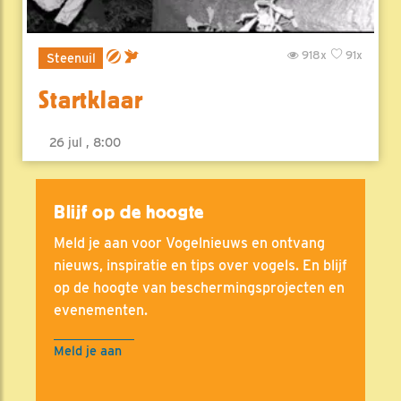
918x
91x
Steenuil
Startklaar
26 jul , 8:00
Blijf op de hoogte
Meld je aan voor Vogelnieuws en ontvang
nieuws, inspiratie en tips over vogels. En blijf
op de hoogte van beschermingsprojecten en
evenementen.
Meld je aan