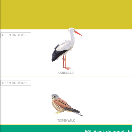
GEEN BROEDSEL
OOIEVAAR
GEEN BROEDSEL
TORENVALK
Wil jij ook de vogels hel