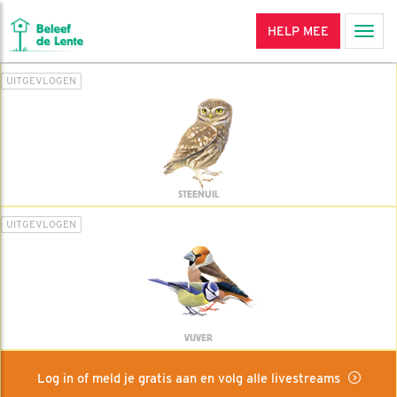
HELP MEE
Men
UITGEVLOGEN
STEENUIL
UITGEVLOGEN
VIJVER
Log in of meld je gratis aan en volg alle livestreams