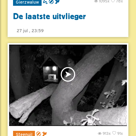
1095x
78x
Gierzwaluw
De laatste uitvlieger
27 jul , 23:59
913x
91x
Steenuil