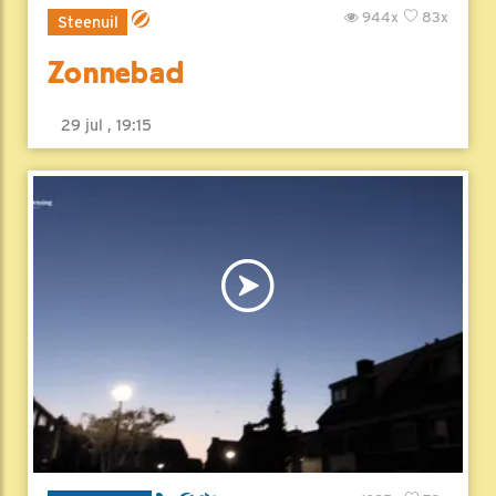
944x
83x
Steenuil
Zonnebad
29 jul , 19:15