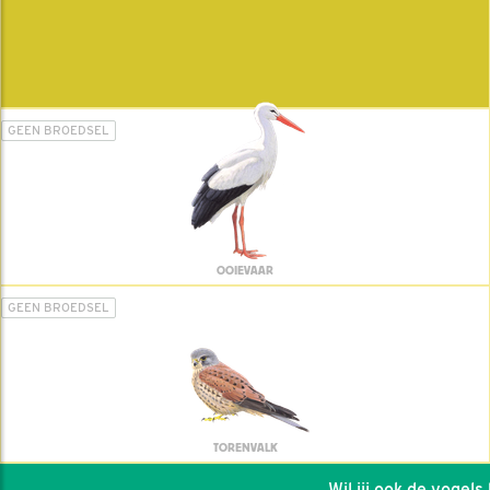
GEEN BROEDSEL
OOIEVAAR
GEEN BROEDSEL
TORENVALK
Wil jij ook de vogels he