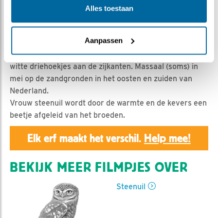
Geert | Geplaatst op 10 mei 2021, 15:34 |
Vind ik leuk
Alles toestaan
|
Bewaar dit filmpje
|
675x
Op de eerste warme dag in mei zijn er, zoals het hoort,
Aanpassen
ineens volop meikevers voor de steenuilen. Meikevers
(MK) zijn groene bladetende kevers met opvallende
witte driehoekjes aan de zijkanten. Massaal (soms) in
mei op de zandgronden in het oosten en zuiden van
Nederland.
Vrouw steenuil wordt door de warmte en de kevers een
beetje afgeleid van het broeden.
Elk erf maakt het verschil.
Help mee!
BEKIJK MEER FILMPJES OVER
Steenuil