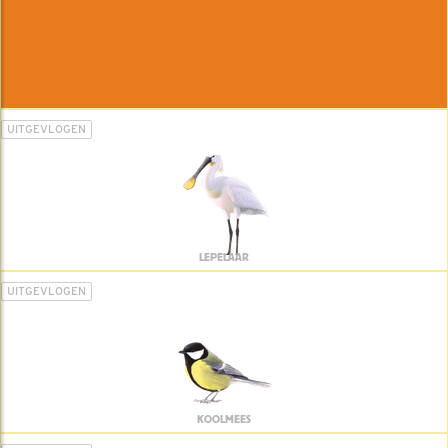
UITGEVLOGEN
LEPELAAR
UITGEVLOGEN
KOOLMEES