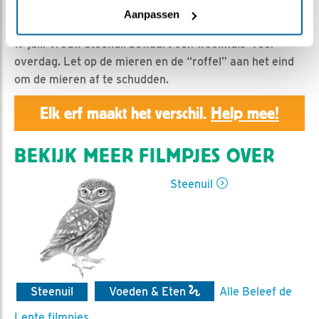
Geert | Geplaatst op 20 juli 2021, 16:12 |
Vind ik leuk
|
Aanpassen
Bewaar dit filmpje
|
609x
19 juli: Vrouw steenuil bewaart een woelmuis voor
overdag. Let op de mieren en de “roffel” aan het eind
om de mieren af te schudden.
Elk erf maakt het verschil.
Help mee!
BEKIJK MEER FILMPJES OVER
Steenuil
Steenuil
Voeden & Eten
Alle Beleef de
Lente filmpjes