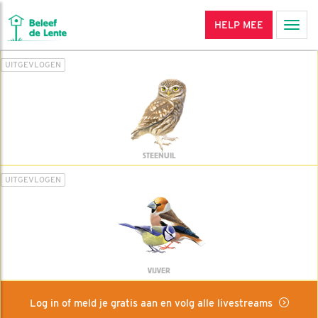
HELP MEE
Men
UITGEVLOGEN
STEENUIL
UITGEVLOGEN
VIJVER
Log in of meld je gratis aan en volg alle livestreams