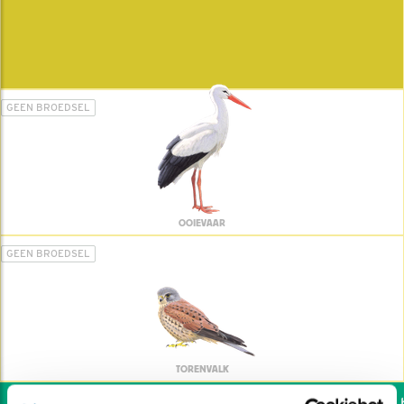
GEEN BROEDSEL
OOIEVAAR
GEEN BROEDSEL
TORENVALK
Wil jij ook de vogels he