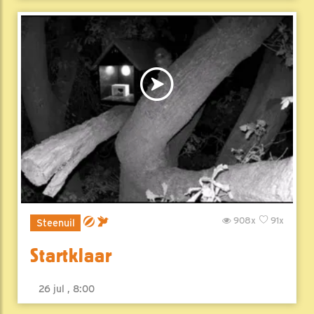
908x
91x
Steenuil
Startklaar
26 jul , 8:00