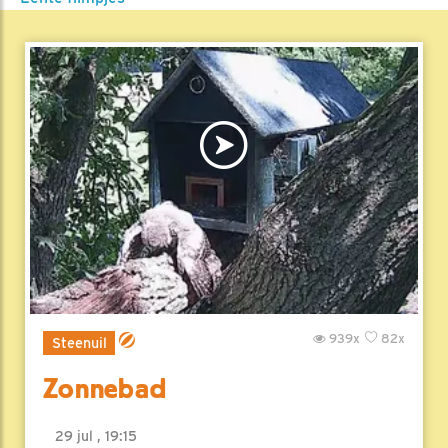
939x
82x
Steenuil
Zonnebad
29 jul , 19:15