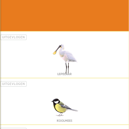
UITGEVLOGEN
LEPELAAR
UITGEVLOGEN
KOOLMEES