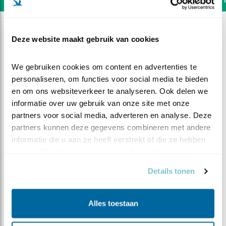
Deze website maakt gebruik van cookies
We gebruiken cookies om content en advertenties te 
personaliseren, om functies voor social media te bieden 
en om ons websiteverkeer te analyseren. Ook delen we 
informatie over uw gebruik van onze site met onze 
partners voor social media, adverteren en analyse. Deze 
partners kunnen deze gegevens combineren met andere 
informatie die u aan ze heeft verstrekt of die ze hebben 
verzameld op basis van uw gebruik van hun services.
Details tonen
DEEL DIT FILMPJE
Woelmuis voor overdag
Alles toestaan