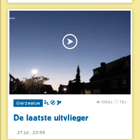
1088x
78x
Gierzwaluw
De laatste uitvlieger
27 jul , 23:59