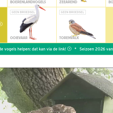
BOERENLANDVOGELS
ZEEAREND
BO
GEEN BROEDSEL
GEEN BROEDSEL
OOIEVAAR
TORENVALK
gels helpen: dat kan via de link!
*
Seizoen 2026 van BDL i