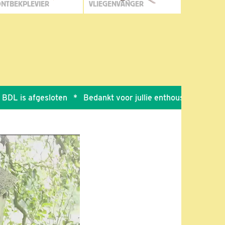
NTBEKPLEVIER
VLIEGENVANGER
s afgesloten
*
Bedankt voor jullie enthousiasme en zorg voo