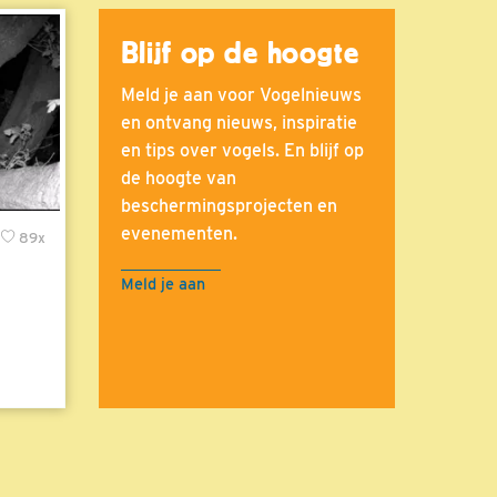
Blijf op de hoogte
Meld je aan voor Vogelnieuws
en ontvang nieuws, inspiratie
en tips over vogels. En blijf op
de hoogte van
beschermingsprojecten en
evenementen.
89x
Meld je aan