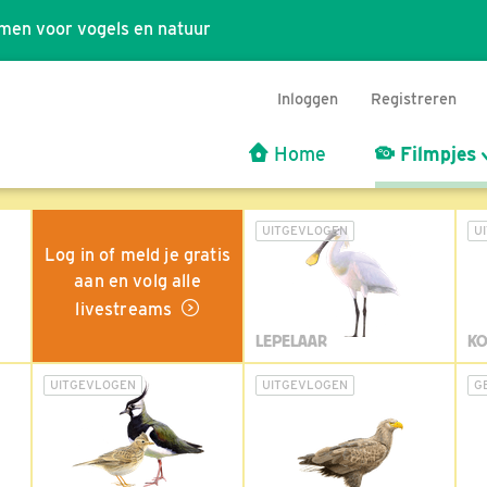
men voor vogels en natuur
Inloggen
Registreren
Home
Filmpjes
UITGEVLOGEN
U
Log in of meld je gratis
aan en volg alle
livestreams
LEPELAAR
KO
UITGEVLOGEN
UITGEVLOGEN
G