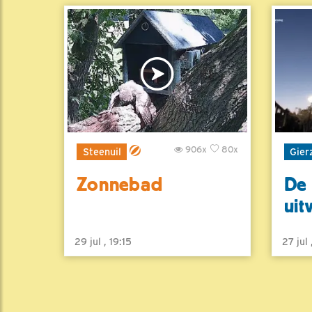
906x
80x
Steenuil
Gier
Zonnebad
De 
uit
29 jul , 19:15
27 jul