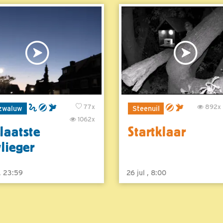
77x
892x
zwaluw
Steenuil
1062x
laatste
Startklaar
vlieger
 , 23:59
26 jul , 8:00