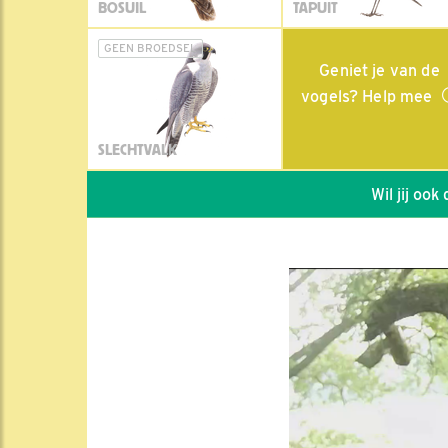
BOSUIL
TAPUIT
GEEN BROEDSEL
Geniet je van de
vogels? Help mee
SLECHTVALK
Wil jij ook de vo