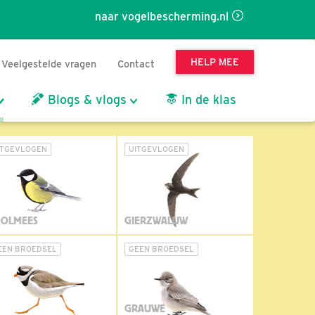
naar vogelbescherming.nl
HELP MEE
Veelgestelde vragen
Contact
Blogs & vlogs
In de klas
ITGEVLOGEN
UITGEVLOGEN
OLMEES
GIERZWALUW
EEN BROEDSEL
GEEN BROEDSEL
GRAUWE