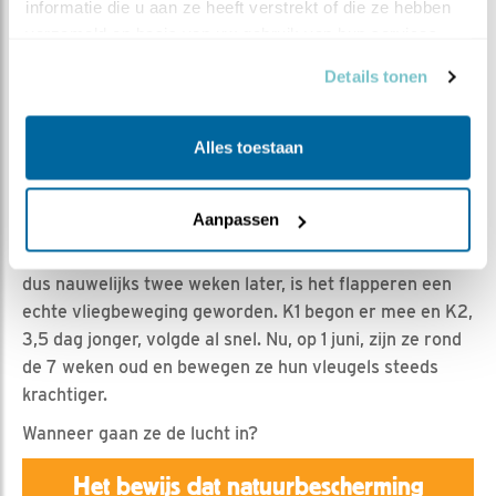
Jan Dagevos | Geplaatst op 1 juni 2025, 16:35 |
Vind
informatie die u aan ze heeft verstrekt of die ze hebben 
ik leuk
|
Bewaar dit filmpje
|
335x
verzameld op basis van uw gebruik van hun services.
Hoe snel gaat het!
Details tonen
Als kleine grijze zeearendkuukjes strekten ze vanaf de
Alles toestaan
leeftijd van 4 weken al even de vleugels. Hé, die kun je
bewegen! Met 5 weken oud werd vleugelstrekken
vleugelflapperen
.
Aanpassen
De afgelopen week, de 7e levensweek van de jongen en
dus nauwelijks twee weken later, is het flapperen een
echte vliegbeweging geworden. K1 begon er mee en K2,
3,5 dag jonger, volgde al snel. Nu, op 1 juni, zijn ze rond
de 7 weken oud en bewegen ze hun vleugels steeds
krachtiger.
Wanneer gaan ze de lucht in?
Het bewijs dat natuurbescherming