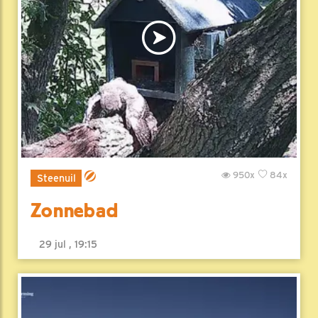
950x
84x
Steenuil
Zonnebad
29 jul , 19:15