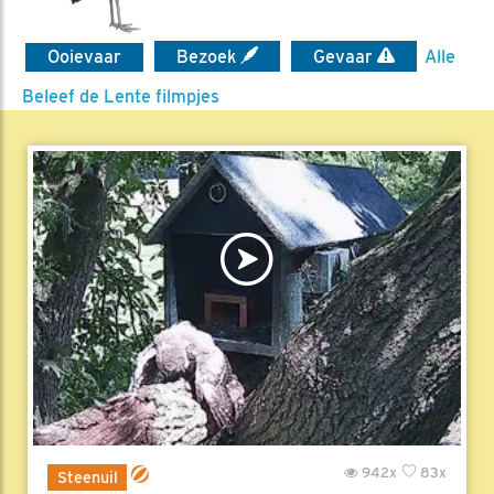
Ooievaar
Bezoek
Gevaar
Alle
Beleef de Lente filmpjes
942x
83x
Steenuil