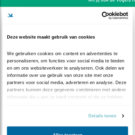
Deze website maakt gebruik van cookies
We gebruiken cookies om content en advertenties te 
personaliseren, om functies voor social media te bieden 
en om ons websiteverkeer te analyseren. Ook delen we 
informatie over uw gebruik van onze site met onze 
partners voor social media, adverteren en analyse. Deze 
partners kunnen deze gegevens combineren met andere 
informatie die u aan ze heeft verstrekt of die ze hebben 
DEEL DIT FILMPJE
verzameld op basis van uw gebruik van hun services.
Details tonen
Wie is nou wie
Alles toestaan