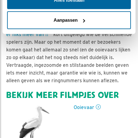
Jan-Willem BDL | Geplaatst op 12 maart 2020, 9:26 |
Vind ik leuk
|
Bewaar dit filmpje
|
915x
Het identificeren van bezoekers van het nest is altijd
Aanpassen
lastig. Leo heeft pas in zijn blog “
Wie is nou wie, ik snap
er niks meer van !!
” kort uitgelegd wie de verschillende
spelers zijn. Maar op het moment dat er bezoekers
komen gaat het allemaal zo snel (en de ooievaars lijken
zo op elkaar) dat het nog steeds niet duidelijk is.
Vertraagde, ingezoomde en stilstaande beelden geven
iets meer inzicht, maar garantie wie wie is, kunnen we
alleen geven als we ringnummers kunnen aflezen.
BEKIJK MEER FILMPJES OVER
Ooievaar