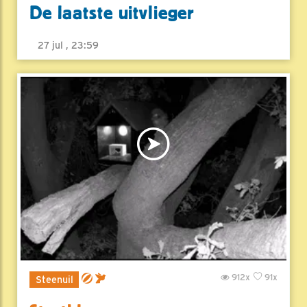
De laatste uitvlieger
27 jul , 23:59
912x
91x
Steenuil