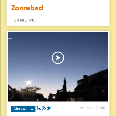
Zonnebad
29 jul , 19:15
1092x
78x
Gierzwaluw