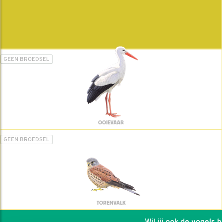
GEEN BROEDSEL
OOIEVAAR
GEEN BROEDSEL
TORENVALK
Wil jij ook de vogels hel