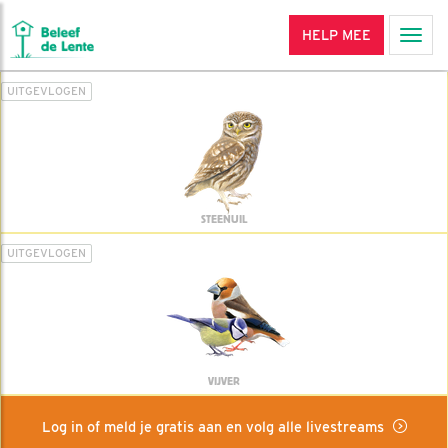
HELP MEE
Men
UITGEVLOGEN
STEENUIL
UITGEVLOGEN
VIJVER
Log in of meld je gratis aan en volg alle livestreams