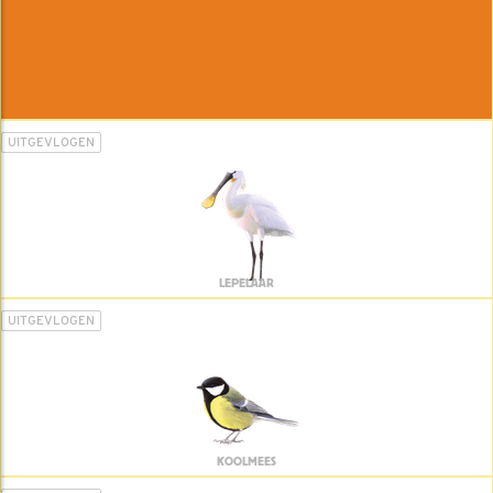
UITGEVLOGEN
LEPELAAR
UITGEVLOGEN
KOOLMEES