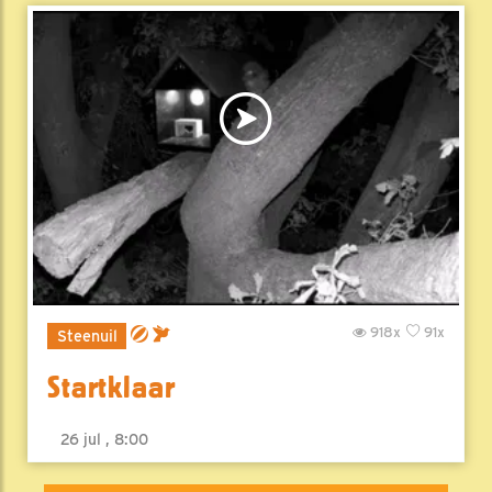
918x
91x
Steenuil
Startklaar
26 jul , 8:00