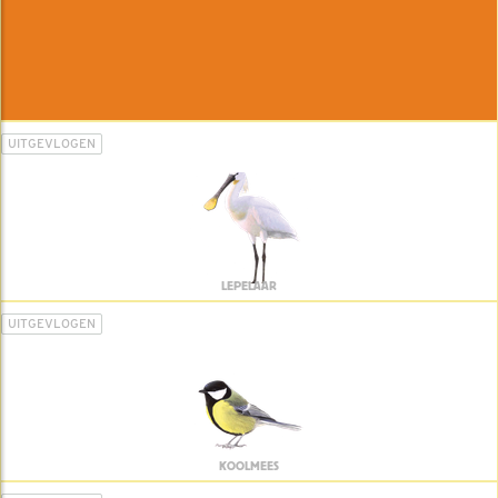
UITGEVLOGEN
LEPELAAR
UITGEVLOGEN
KOOLMEES