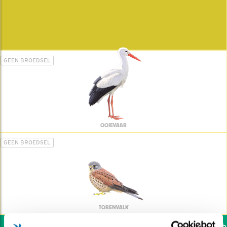
GEEN BROEDSEL
OOIEVAAR
GEEN BROEDSEL
TORENVALK
Wil jij ook de vogels hel