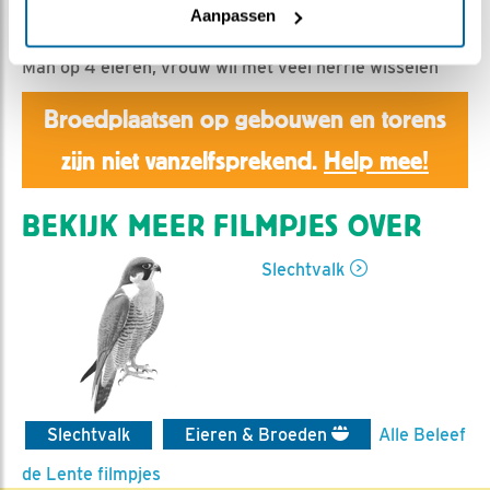
Aaltje | Geplaatst op 4 april 2025, 11:28 |
Vind ik leuk
Aanpassen
|
Bewaar dit filmpje
|
358x
Man op 4 eieren, vrouw wil met veel herrie wisselen
Broedplaatsen op gebouwen en torens
zijn niet vanzelfsprekend.
Help mee!
BEKIJK MEER FILMPJES OVER
Slechtvalk
Slechtvalk
Eieren & Broeden
Alle Beleef
de Lente filmpjes