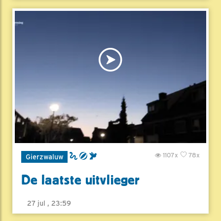
1107x
78x
Gierzwaluw
De laatste uitvlieger
27 jul , 23:59