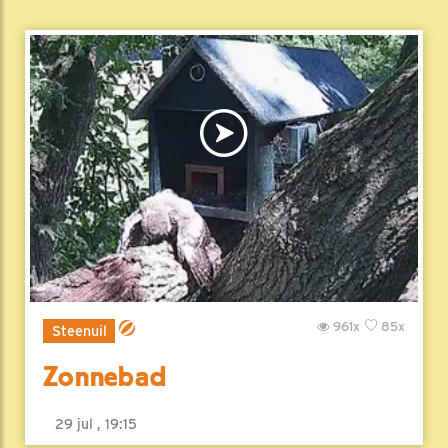
961x
85x
Steenuil
Zonnebad
29 jul , 19:15