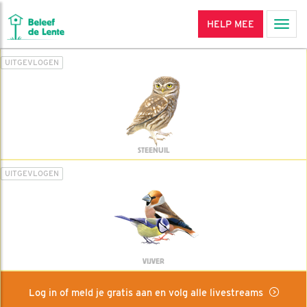
HELP MEE
Men
UITGEVLOGEN
STEENUIL
UITGEVLOGEN
VIJVER
Log in of meld je gratis aan en volg alle livestreams