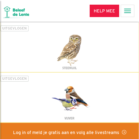
HELP MEE
Men
UITGEVLOGEN
STEENUIL
UITGEVLOGEN
VIJVER
Log in of meld je gratis aan en volg alle livestreams