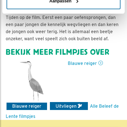
Geert | Geplaatst op 22 juli 2017, 15:30 |
Vind ik leuk
|
Aanpassen
Bewaar dit filmpje
|
1800x
Tijden op de film. Eerst een paar oefensprongen, dan
een paar jongen die kennelijk wegvliegen en dan keren
de jongen ook weer terig. Het is allemaal een beetje
onzeker, want veel speelt zich ook buiten beeld af.
BEKIJK MEER FILMPJES OVER
Blauwe reiger
Blauwe reiger
Uitvliegen
Alle Beleef de
Lente filmpjes