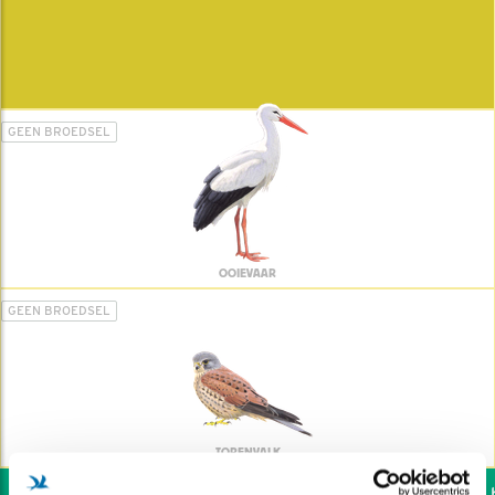
GEEN BROEDSEL
OOIEVAAR
GEEN BROEDSEL
TORENVALK
Wil jij ook de vogels he