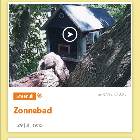
933x
82x
Steenuil
Zonnebad
29 jul , 19:15