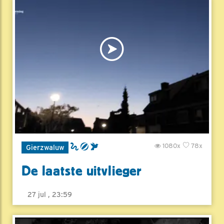
1080x
78x
Gierzwaluw
De laatste uitvlieger
27 jul , 23:59