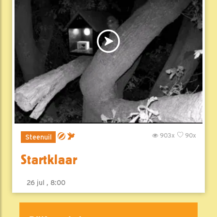
903x
90x
Steenuil
Startklaar
26 jul , 8:00