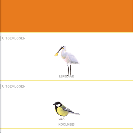
UITGEVLOGEN
LEPELAAR
UITGEVLOGEN
KOOLMEES