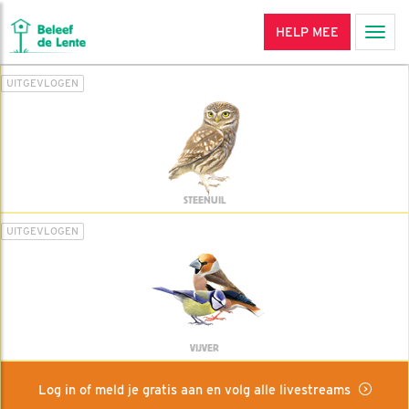
HELP MEE
Men
UITGEVLOGEN
STEENUIL
UITGEVLOGEN
VIJVER
Log in of meld je gratis aan en volg alle livestreams