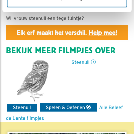
Geert | Geplaatst op 13 juni 2021, 11:19 |
Vind ik leuk
|
Bewaar dit filmpje
|
625x
Wil vrouw steenuil een tegeltuintje?
Elk erf maakt het verschil.
Help mee!
BEKIJK MEER FILMPJES OVER
Steenuil
Steenuil
Spelen & Oefenen
Alle Beleef
de Lente filmpjes