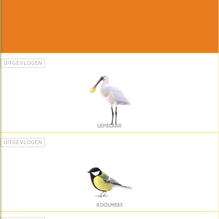
UITGEVLOGEN
LEPELAAR
UITGEVLOGEN
KOOLMEES