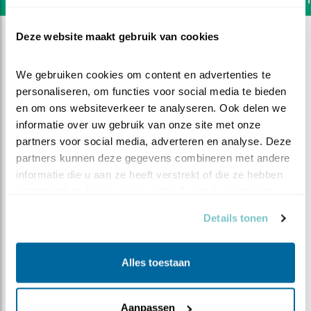
Deze website maakt gebruik van cookies
We gebruiken cookies om content en advertenties te 
personaliseren, om functies voor social media te bieden 
en om ons websiteverkeer te analyseren. Ook delen we 
informatie over uw gebruik van onze site met onze 
partners voor social media, adverteren en analyse. Deze 
partners kunnen deze gegevens combineren met andere 
informatie die u aan ze heeft verstrekt of die ze hebben 
verzameld op basis van uw gebruik van hun services.
Details tonen
DEEL DIT FILMPJE
Alles toestaan
Weg met dat groen
Aanpassen