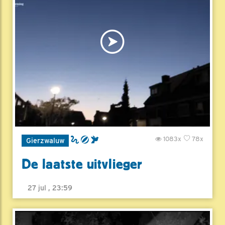
1083x
78x
Gierzwaluw
De laatste uitvlieger
27 jul , 23:59