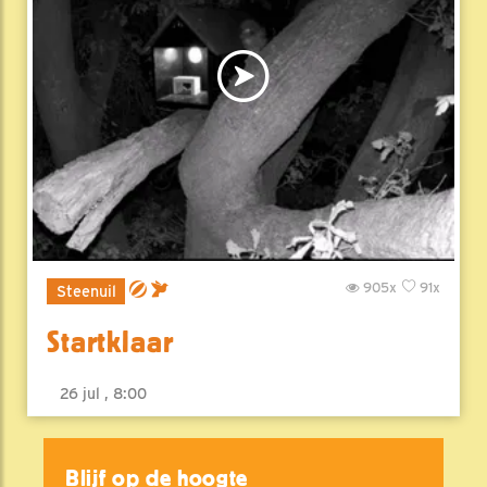
905x
91x
Steenuil
Startklaar
26 jul , 8:00
Blijf op de hoogte