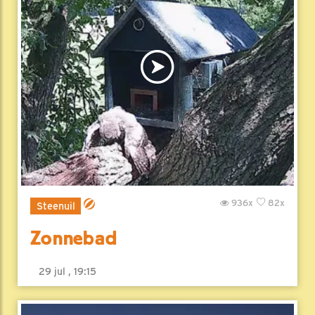
936x
82x
Steenuil
Zonnebad
29 jul , 19:15