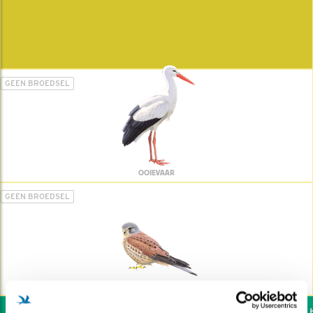
GEEN BROEDSEL
OOIEVAAR
GEEN BROEDSEL
TORENVALK
Wil jij ook de vogels he