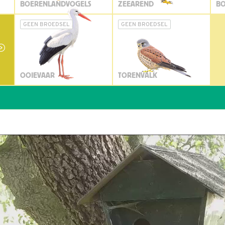
BOERENLANDVOGELS
ZEEAREND
BO
GEEN BROEDSEL
GEEN BROEDSEL
OOIEVAAR
TORENVALK