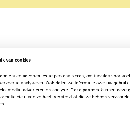
ik van cookies
Over Beleef de Lente
Mijn privacy
Cookieverklaring
ntent en advertenties te personaliseren, om functies voor socia
erkeer te analyseren. Ook delen we informatie over uw gebruik v
cial media, adverteren en analyse. Deze partners kunnen deze 
rmatie die u aan ze heeft verstrekt of die ze hebben verzameld 
es.
Samen voor
vogels en natuur