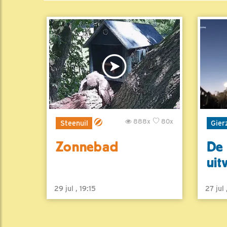
888x
80x
Steenuil
Gier
Zonnebad
De 
uit
29 jul , 19:15
27 jul