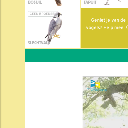
BOSUIL
TAPUIT
GEEN BROEDSEL
Geniet je van de
vogels? Help mee
SLECHTVALK