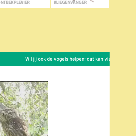
NTBEKPLEVIER
VLIEGENVANGER
Wil jij ook de vogels helpen: dat kan via de link!
*
S