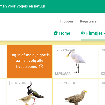
men voor vogels en natuur
Inloggen
Registreren
Home
Filmpjes
UITGEVLOGEN
U
Log in of meld je gratis
aan en volg alle
livestreams
LEPELAAR
KO
UITGEVLOGEN
UITGEVLOGEN
G