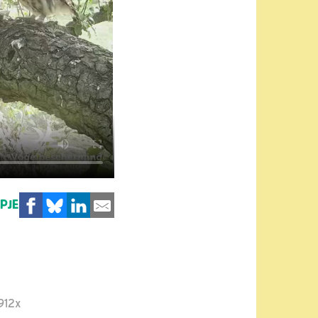
MPJE
912x