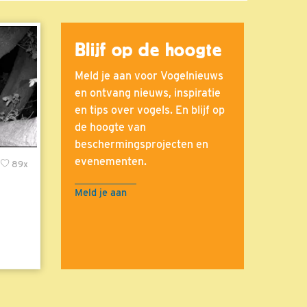
Blijf op de hoogte
Meld je aan voor Vogelnieuws
en ontvang nieuws, inspiratie
en tips over vogels. En blijf op
de hoogte van
beschermingsprojecten en
evenementen.
89x
Meld je aan