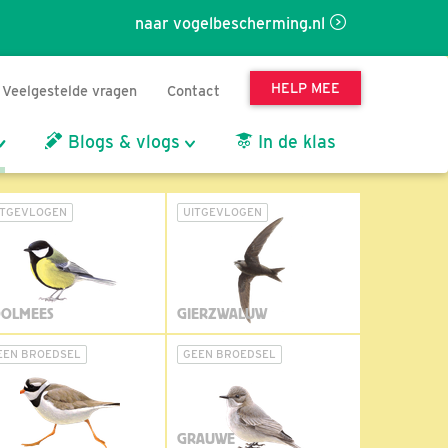
naar vogelbescherming.nl
HELP MEE
Veelgestelde vragen
Contact
Blogs & vlogs
In de klas
ITGEVLOGEN
UITGEVLOGEN
OLMEES
GIERZWALUW
EEN BROEDSEL
GEEN BROEDSEL
GRAUWE