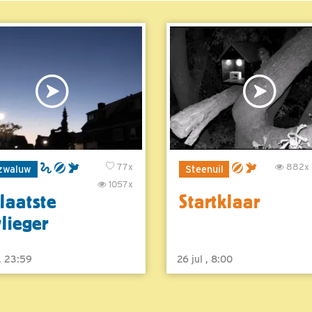
77x
882x
zwaluw
Steenuil
1057x
laatste
Startklaar
vlieger
 , 23:59
26 jul , 8:00