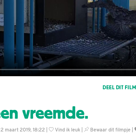
DEEL DIT FIL
en vreemde.
22 maart 2019, 18:22 |
Vind ik leuk
|
Bewaar dit filmpje
|