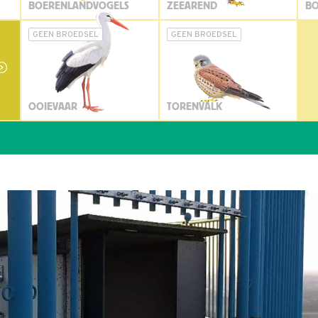
BOERENLANDVOGELS
ZEEAREND
BO
GEEN BROEDSEL
GEEN BROEDSEL
OOIEVAAR
TORENVALK