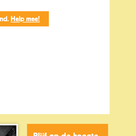
end.
Help mee!
Blijf op de hoogte