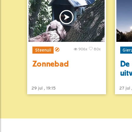
906x
80x
Steenuil
Gier
Zonnebad
De 
uit
29 jul , 19:15
27 jul