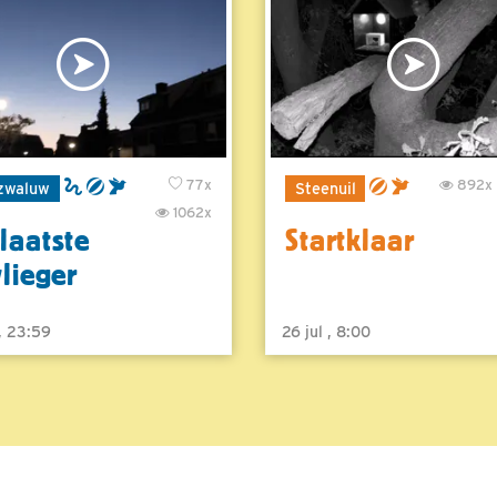
77x
892x
zwaluw
Steenuil
1062x
laatste
Startklaar
vlieger
 , 23:59
26 jul , 8:00