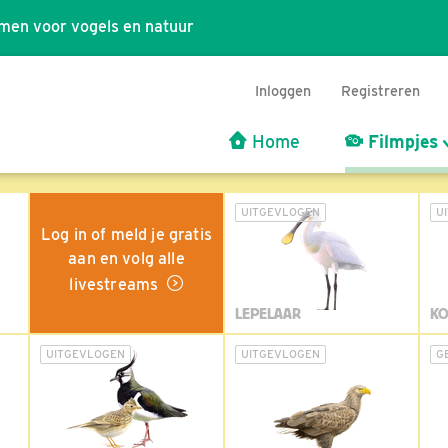
men voor vogels en natuur
Inloggen
Registreren
Home
Filmpjes
UITGEVLOGEN
U
Log in of meld je gratis
aan en volg alle
livestreams
LEPELAAR
KO
UITGEVLOGEN
UITGEVLOGEN
G