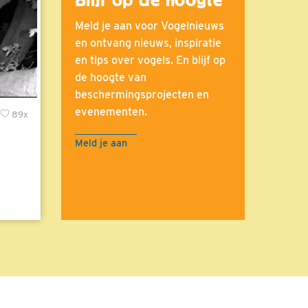
Meld je aan voor Vogelnieuws
en ontvang nieuws, inspiratie
en tips over vogels. En blijf op
de hoogte van
beschermingsprojecten en
evenementen.
89x
Meld je aan