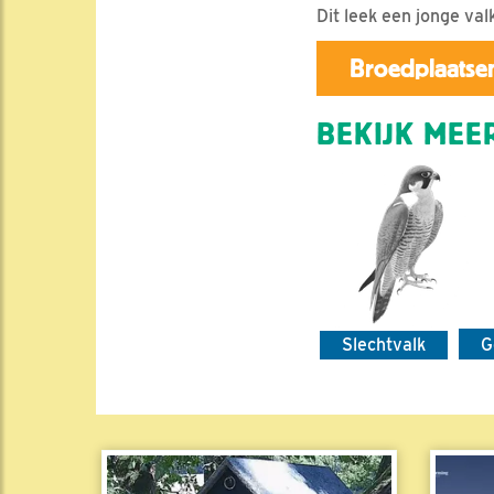
Dit leek een jonge va
Broedplaatsen
BEKIJK MEER
Slechtvalk
G