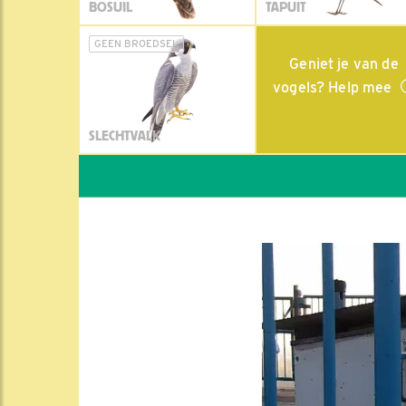
BOSUIL
TAPUIT
GEEN BROEDSEL
Geniet je van de
vogels? Help mee
SLECHTVALK