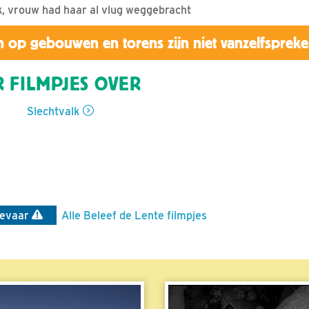
lk, vrouw had haar al vlug weggebracht
 op gebouwen en torens zijn niet vanzelfsprek
 FILMPJES OVER
Slechtvalk
evaar
Alle Beleef de Lente filmpjes