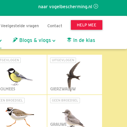
naar vogelbescherming.nl
HELP MEE
Veelgestelde vragen
Contact
Blogs & vlogs
In de klas
ITGEVLOGEN
UITGEVLOGEN
OLMEES
GIERZWALUW
EEN BROEDSEL
GEEN BROEDSEL
GRAUWE