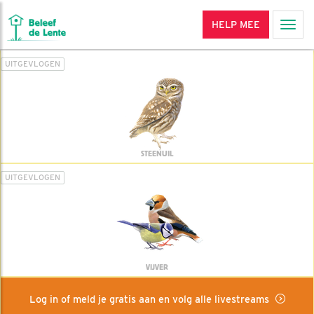
HELP MEE
Men
UITGEVLOGEN
STEENUIL
UITGEVLOGEN
VIJVER
Log in of meld je gratis aan en volg alle livestreams