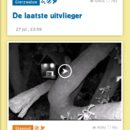
1090x
78x
Gierzwaluw
De laatste uitvlieger
27 jul , 23:59
909x
91x
Steenuil