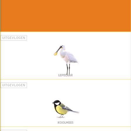
UITGEVLOGEN
LEPELAAR
UITGEVLOGEN
KOOLMEES