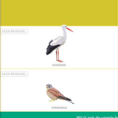
GEEN BROEDSEL
OOIEVAAR
GEEN BROEDSEL
TORENVALK
Wil jij ook de vogels hel