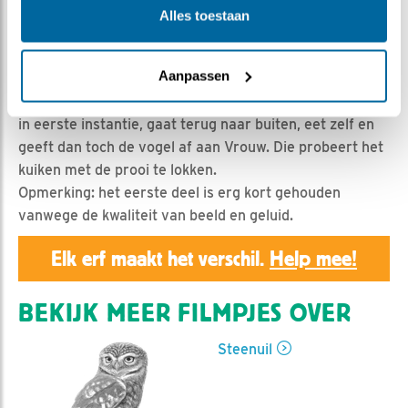
Geert | Geplaatst op 12 mei 2025, 23:55 |
Vind ik
Alles toestaan
leuk
|
Bewaar dit filmpje
|
356x
Het ene kuiken zit nog steeds in het voorportaal van de
Aanpassen
nestkast (de sluis) en vrouw is bij het kuiken.
Man steenuil komt met een musachtige vogel en schrikt
in eerste instantie, gaat terug naar buiten, eet zelf en
geeft dan toch de vogel af aan Vrouw. Die probeert het
kuiken met de prooi te lokken.
Opmerking: het eerste deel is erg kort gehouden
vanwege de kwaliteit van beeld en geluid.
Elk erf maakt het verschil.
Help mee!
BEKIJK MEER FILMPJES OVER
Steenuil