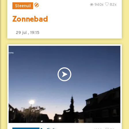
940x
82x
Steenuil
Zonnebad
29 jul , 19:15