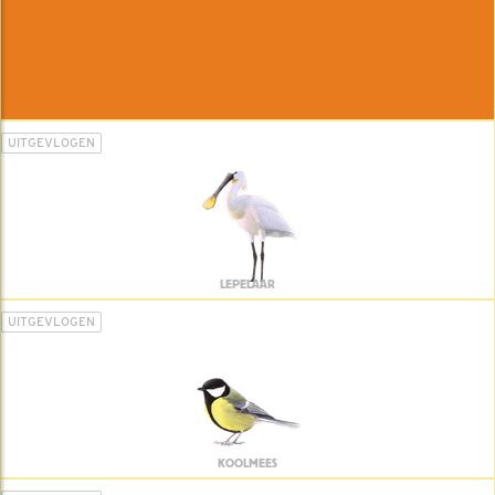
UITGEVLOGEN
LEPELAAR
UITGEVLOGEN
KOOLMEES