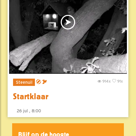
914x
91x
Steenuil
Startklaar
26 jul , 8:00
Blijf op de hoogte