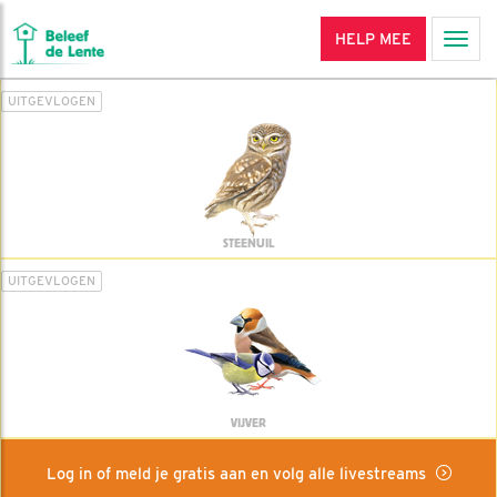
HELP MEE
Men
UITGEVLOGEN
STEENUIL
UITGEVLOGEN
VIJVER
Log in of meld je gratis aan en volg alle livestreams