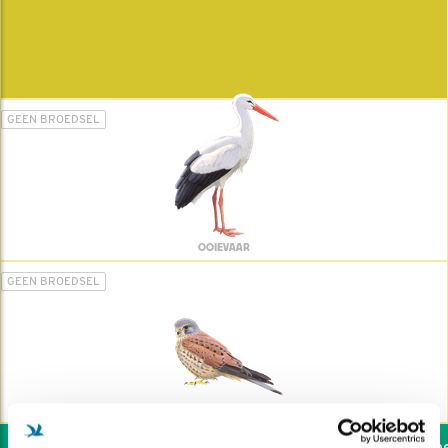
GEEN BROEDSEL
OOIEVAAR
GEEN BROEDSEL
TORENVALK
Wil jij ook de vogels hel