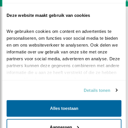
Deze website maakt gebruik van cookies
We gebruiken cookies om content en advertenties te 
personaliseren, om functies voor social media te bieden 
en om ons websiteverkeer te analyseren. Ook delen we 
informatie over uw gebruik van onze site met onze 
partners voor social media, adverteren en analyse. Deze 
partners kunnen deze gegevens combineren met andere 
informatie die u aan ze heeft verstrekt of die ze hebben 
verzameld op basis van uw gebruik van hun services.
Details tonen
DEEL DIT FILMPJE
Alles toestaan
We zijn er nog
Aanpassen