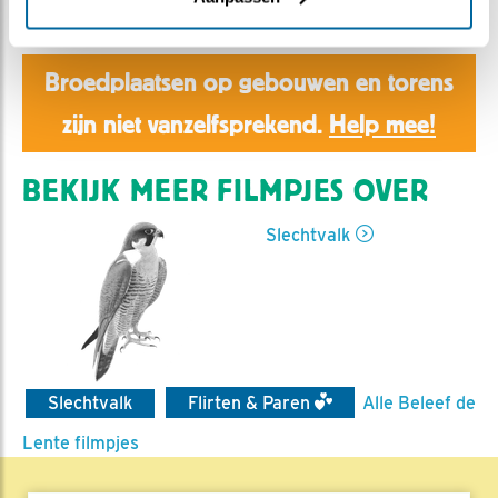
Aaltje | Geplaatst op 7 maart 2023, 20:34 |
Vind ik
leuk
|
Bewaar dit filmpje
|
326x
Broedplaatsen op gebouwen en torens
zijn niet vanzelfsprekend.
Help mee!
BEKIJK MEER FILMPJES OVER
Slechtvalk
Slechtvalk
Flirten & Paren
Alle Beleef de
Lente filmpjes