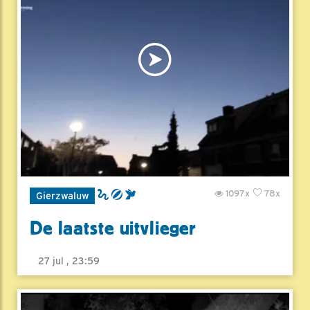
1097x
78x
Gierzwaluw
De laatste uitvlieger
27 jul , 23:59