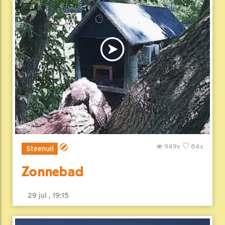
949x
84x
Steenuil
Zonnebad
29 jul , 19:15