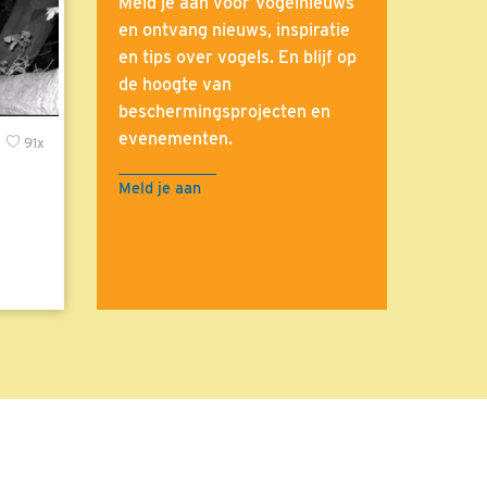
Meld je aan voor Vogelnieuws
en ontvang nieuws, inspiratie
en tips over vogels. En blijf op
de hoogte van
beschermingsprojecten en
evenementen.
x
91x
Meld je aan