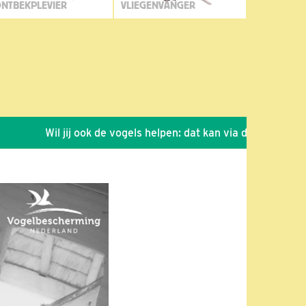
NTBEKPLEVIER
VLIEGENVANGER
Wil jij ook de vogels helpen: dat kan via de link!
*
Sei