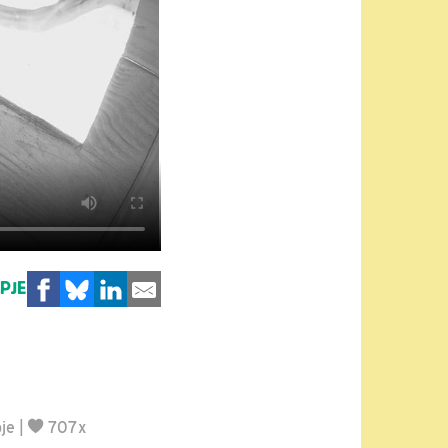
MPJE
je
|
707x