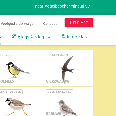
naar vogelbescherming.nl
HELP MEE
Veelgestelde vragen
Contact
Blogs & vlogs
In de klas
ITGEVLOGEN
UITGEVLOGEN
OLMEES
GIERZWALUW
EEN BROEDSEL
GEEN BROEDSEL
GRAUWE