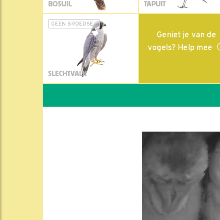
BOSUIL
TAPUIT
GEEN BROEDSEL
Geniet je van de
vogels? Help mee
SLECHTVALK