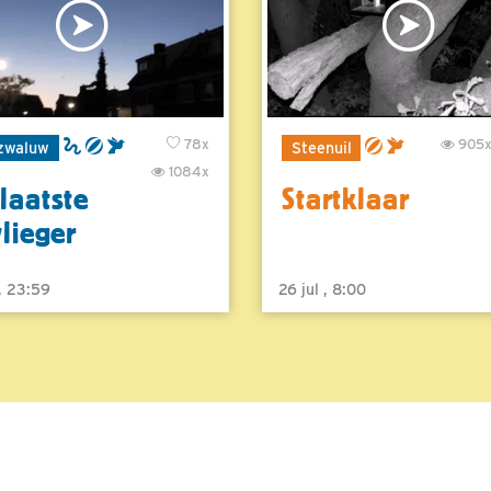
78x
905
zwaluw
Steenuil
1084x
laatste
Startklaar
vlieger
 , 23:59
26 jul , 8:00