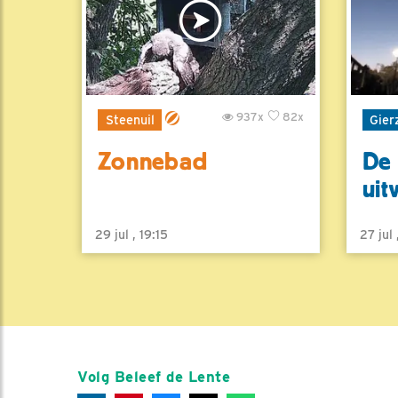
937x
82x
Steenuil
Gier
Zonnebad
De 
uit
29 jul , 19:15
27 jul
Volg Beleef de Lente