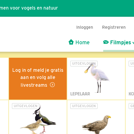
men voor vogels en natuur
Inloggen
Registreren
Home
Filmpjes
UITGEVLOGEN
U
Log in of meld je gratis
aan en volg alle
livestreams
LEPELAAR
KO
UITGEVLOGEN
UITGEVLOGEN
G