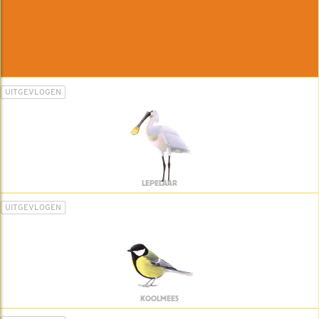
UITGEVLOGEN
LEPELAAR
UITGEVLOGEN
KOOLMEES