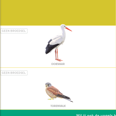
GEEN BROEDSEL
OOIEVAAR
GEEN BROEDSEL
TORENVALK
Wil jij ook de vogels he