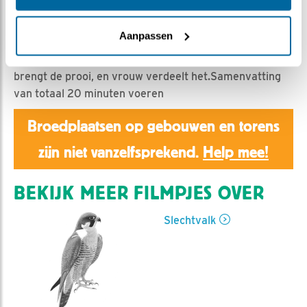
Aaltje | Geplaatst op 28 april 2021, 22:32 |
Vind ik
leuk
|
Bewaar dit filmpje
|
738x
Aanpassen
Man en vrouw voeren elkaar uitgebreid en samen de
kuikens. Soms gaat een hapje 5 x heen en weer.Man
brengt de prooi, en vrouw verdeelt het.Samenvatting
van totaal 20 minuten voeren
Broedplaatsen op gebouwen en torens
zijn niet vanzelfsprekend.
Help mee!
BEKIJK MEER FILMPJES OVER
Slechtvalk