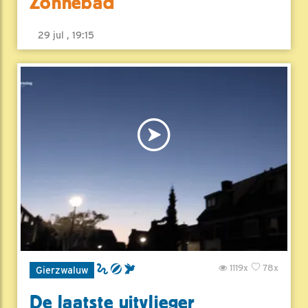
Zonnebad
29 jul , 19:15
1119x
78x
Gierzwaluw
De laatste uitvlieger