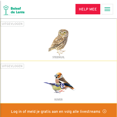
HELP MEE
Men
UITGEVLOGEN
STEENUIL
UITGEVLOGEN
VIJVER
Log in of meld je gratis aan en volg alle livestreams