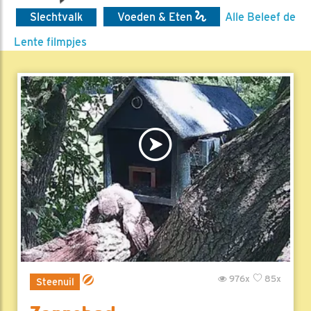
Slechtvalk
Voeden & Eten
Alle Beleef de
Lente filmpjes
976x
85x
Steenuil