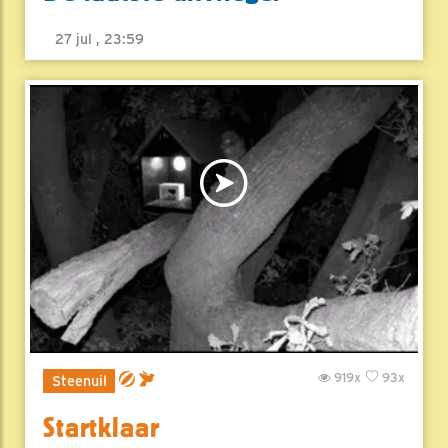
27 jul , 23:59
919x
93x
Steenuil
Startklaar