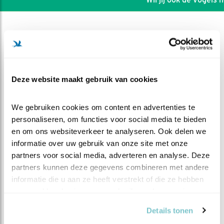
Deze website maakt gebruik van cookies
We gebruiken cookies om content en advertenties te 
personaliseren, om functies voor social media te bieden 
en om ons websiteverkeer te analyseren. Ook delen we 
informatie over uw gebruik van onze site met onze 
partners voor social media, adverteren en analyse. Deze 
partners kunnen deze gegevens combineren met andere 
DEEL DIT FILMPJE
informatie die u aan ze heeft verstrekt of die ze hebben 
verzameld op basis van uw gebruik van hun services.
Wat doen wij zoal als jullie
Details tonen
slapen