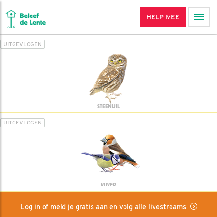
HELP MEE
Men
UITGEVLOGEN
STEENUIL
UITGEVLOGEN
VIJVER
Log in of meld je gratis aan en volg alle livestreams