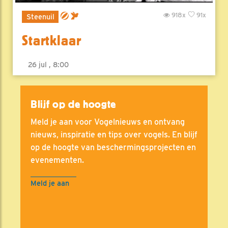
918x
91x
Steenuil
Startklaar
26 jul , 8:00
Blijf op de hoogte
Meld je aan voor Vogelnieuws en ontvang
nieuws, inspiratie en tips over vogels. En blijf
op de hoogte van beschermingsprojecten en
evenementen.
Meld je aan