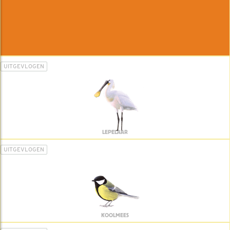
UITGEVLOGEN
LEPELAAR
UITGEVLOGEN
KOOLMEES