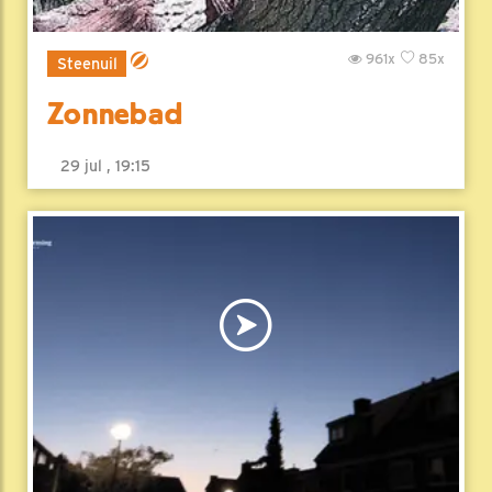
961x
85x
Steenuil
Zonnebad
29 jul , 19:15