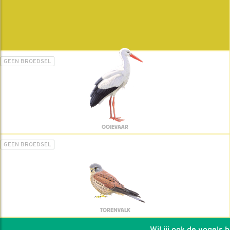
GEEN BROEDSEL
OOIEVAAR
GEEN BROEDSEL
TORENVALK
Wil jij ook de vogels hel