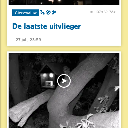
1107x
78x
Gierzwaluw
De laatste uitvlieger
27 jul , 23:59