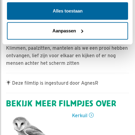
Alles toestaan
Marijke Heijne | Geplaatst op 28 juni 2024, 12:21 |
Vind ik leuk
|
Bewaar dit filmpje
|
348x
Waar houden ze zich mee bezig in de nacht als wij gaan
Aanpassen
slapen.
Klimmen, paalzitten, mantelen als we een prooi hebben
ontvangen, lief zijn voor elkaar en kijken of er nog
mensen achter het scherm zitten
Deze filmtip is ingestuurd door AgnesR
BEKIJK MEER FILMPJES OVER
Kerkuil