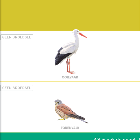
GEEN BROEDSEL
OOIEVAAR
GEEN BROEDSEL
TORENVALK
Wil jij ook de vogels he