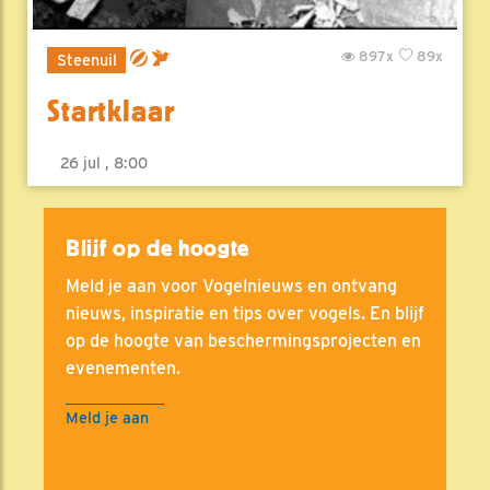
897x
89x
Steenuil
Startklaar
26 jul , 8:00
Blijf op de hoogte
Meld je aan voor Vogelnieuws en ontvang
nieuws, inspiratie en tips over vogels. En blijf
op de hoogte van beschermingsprojecten en
evenementen.
Meld je aan