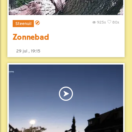
925x
80x
Steenuil
Zonnebad
29 jul , 19:15