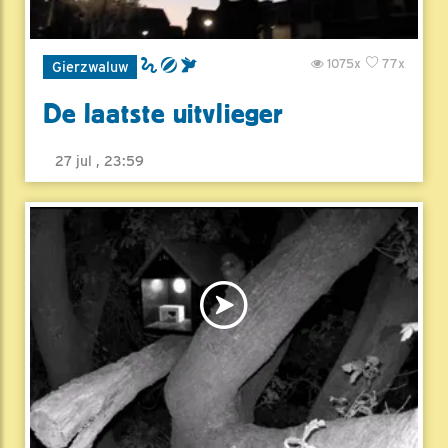
1075x
77x
Gierzwaluw
De laatste uitvlieger
27 jul , 23:59