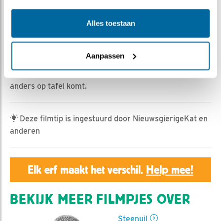
Geert | Geplaatst op 6 juni 2024, 7:00 |
Vind ik leuk
|
Alles toestaan
Bewaar dit filmpje
|
338x
De twee kuikens (BOS en RP) hebben de laatste
Aanpassen
regenachtige dagen erg veel regenwormen te eten
gekregen. De kuikens worden erg fanatiek als er wat
anders op tafel komt.
Deze filmtip is ingestuurd door NieuwsgierigeKat en
anderen
Elk erf maakt het verschil.
Help mee!
BEKIJK MEER FILMPJES OVER
Steenuil