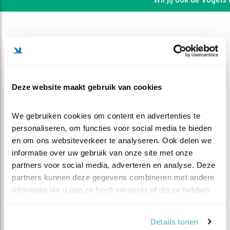
Deze website maakt gebruik van cookies
We gebruiken cookies om content en advertenties te 
personaliseren, om functies voor social media te bieden 
en om ons websiteverkeer te analyseren. Ook delen we 
informatie over uw gebruik van onze site met onze 
partners voor social media, adverteren en analyse. Deze 
DEEL DIT FILMPJE
partners kunnen deze gegevens combineren met andere 
informatie die u aan ze heeft verstrekt of die ze hebben 
verzameld op basis van uw gebruik van hun services.
Wat anders dan
Details tonen
regenwormen