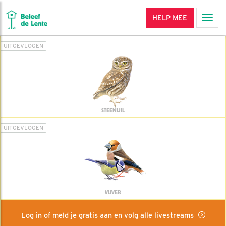
HELP MEE
Men
UITGEVLOGEN
STEENUIL
UITGEVLOGEN
VIJVER
Log in of meld je gratis aan en volg alle livestreams