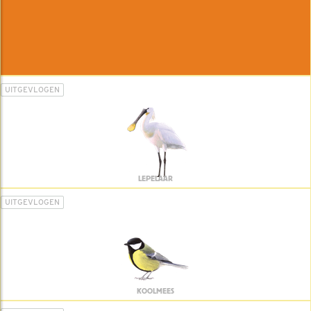
UITGEVLOGEN
LEPELAAR
UITGEVLOGEN
KOOLMEES