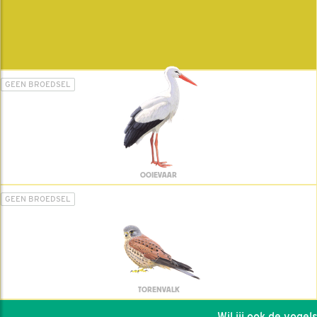
GEEN BROEDSEL
OOIEVAAR
GEEN BROEDSEL
TORENVALK
Wil jij ook de vogels h