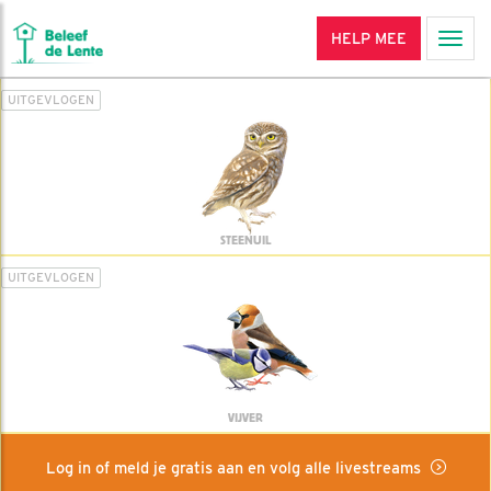
HELP MEE
Men
UITGEVLOGEN
STEENUIL
UITGEVLOGEN
VIJVER
Log in of meld je gratis aan en volg alle livestreams