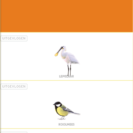
UITGEVLOGEN
LEPELAAR
UITGEVLOGEN
KOOLMEES