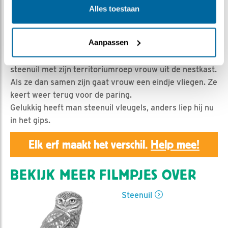
Geert | Geplaatst op 17 maart 2020, 23:55 |
Vind ik
Alles toestaan
leuk
|
Bewaar dit filmpje
|
890x
Het avondritueel is als gebruikelijk, maar man en vrouw
Aanpassen
steenuil dagen elkaar een beetje uit door weg te gaan
bij de kast en weer terug te komen. Eerst lokt man
steenuil met zijn territoriumroep vrouw uit de nestkast.
Als ze dan samen zijn gaat vrouw een eindje vliegen. Ze
keert weer terug voor de paring.
Gelukkig heeft man steenuil vleugels, anders liep hij nu
in het gips.
Elk erf maakt het verschil.
Help mee!
BEKIJK MEER FILMPJES OVER
Steenuil