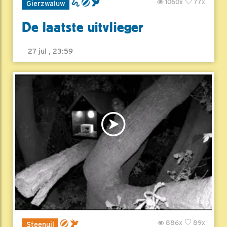
1060x
77x
Gierzwaluw
De laatste uitvlieger
27 jul , 23:59
886x
89x
Steenuil