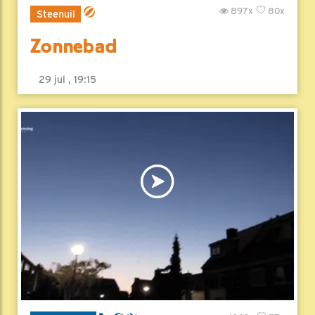
897x
80x
Steenuil
Zonnebad
29 jul , 19:15