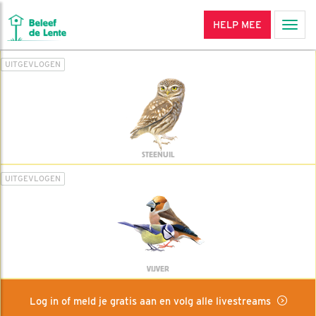
HELP MEE
Men
UITGEVLOGEN
STEENUIL
UITGEVLOGEN
VIJVER
Log in of meld je gratis aan en volg alle livestreams