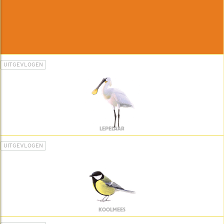
UITGEVLOGEN
LEPELAAR
UITGEVLOGEN
KOOLMEES