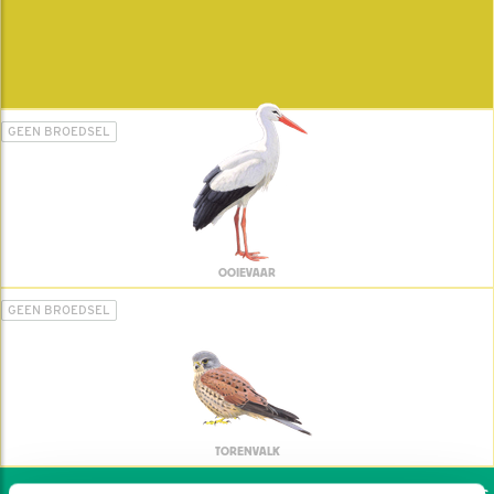
GEEN BROEDSEL
OOIEVAAR
GEEN BROEDSEL
TORENVALK
Wil jij ook de vogels h