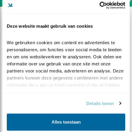
Deze website maakt gebruik van cookies
We gebruiken cookies om content en advertenties te 
personaliseren, om functies voor social media te bieden 
en om ons websiteverkeer te analyseren. Ook delen we 
informatie over uw gebruik van onze site met onze 
partners voor social media, adverteren en analyse. Deze 
partners kunnen deze gegevens combineren met andere 
informatie die u aan ze heeft verstrekt of die ze hebben 
verzameld op basis van uw gebruik van hun services.
DEEL DIT FILMPJE
Details tonen
Waakzame man
Alles toestaan