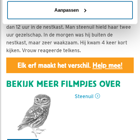
Geert | Geplaatst op 17 maart 2019, 23:50 |
Vind ik
leuk
|
Bewaar dit filmpje
|
1121x
Aanpassen
Vandaag 17 maart was vrouw steenuil overdag meer
dan 12 uur in de nestkast. Man steenuil hield haar twee
uur gezelschap. In de morgen was hij buiten de
nestkast, maar zeer waakzaam. Hij kwam 4 keer kort
kijken. Vrouw reageerde telkens.
Elk erf maakt het verschil.
Help mee!
BEKIJK MEER FILMPJES OVER
Steenuil