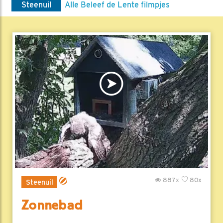
Steenuil
Alle Beleef de Lente filmpjes
887x
80x
Steenuil
Zonnebad