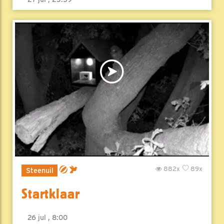
882x
89x
Steenuil
Startklaar
26 jul , 8:00