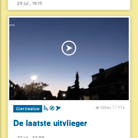
29 jul , 19:15
1056x
77x
Gierzwaluw
De laatste uitvlieger
27 jul , 23:59