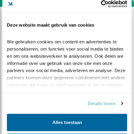
Deze website maakt gebruik van cookies
We gebruiken cookies om content en advertenties te 
personaliseren, om functies voor social media te bieden 
en om ons websiteverkeer te analyseren. Ook delen we 
informatie over uw gebruik van onze site met onze 
partners voor social media, adverteren en analyse. Deze 
partners kunnen deze gegevens combineren met andere 
informatie die u aan ze heeft verstrekt of die ze hebben 
verzameld op basis van uw gebruik van hun services.
DEEL DIT FILMPJE
Details tonen
Vrouw zet man aan het werk
Alles toestaan