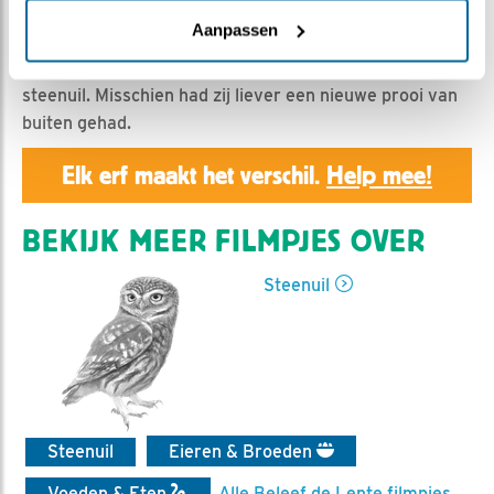
Geert | Geplaatst op 14 april 2024, 7:00 |
Vind ik
leuk
|
Bewaar dit filmpje
|
302x
Aanpassen
Man steenuil gaat aan de slag na aansporing van vrouw
steenuil. Misschien had zij liever een nieuwe prooi van
buiten gehad.
Elk erf maakt het verschil.
Help mee!
BEKIJK MEER FILMPJES OVER
Steenuil
Steenuil
Eieren & Broeden
Voeden & Eten
Alle Beleef de Lente filmpjes