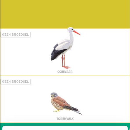
GEEN BROEDSEL
OOIEVAAR
GEEN BROEDSEL
TORENVALK
Wil jij ook de vogels he