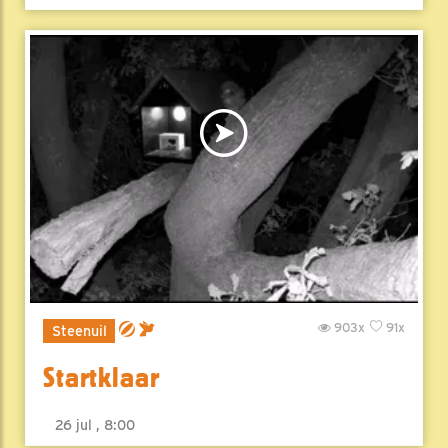
903x
91x
Steenuil
Startklaar
26 jul , 8:00