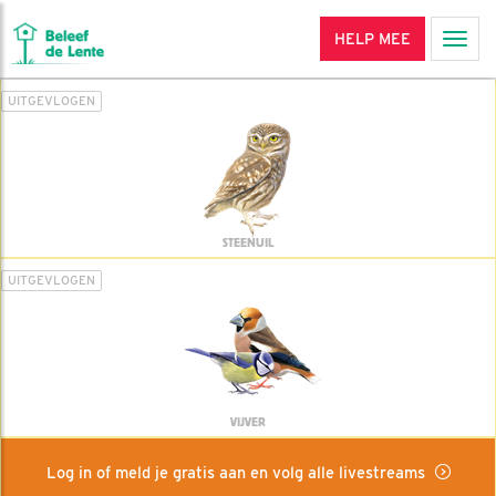
HELP MEE
Men
UITGEVLOGEN
STEENUIL
UITGEVLOGEN
VIJVER
Log in of meld je gratis aan en volg alle livestreams