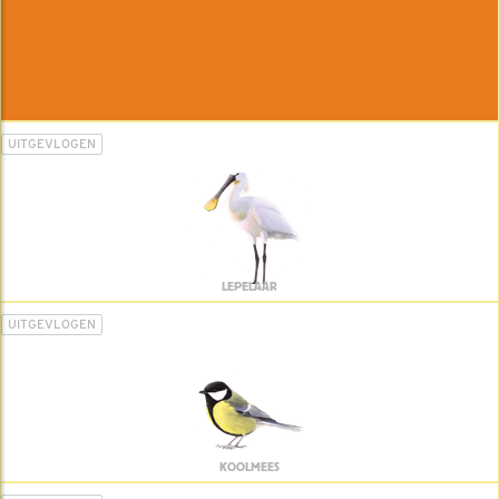
UITGEVLOGEN
LEPELAAR
UITGEVLOGEN
KOOLMEES