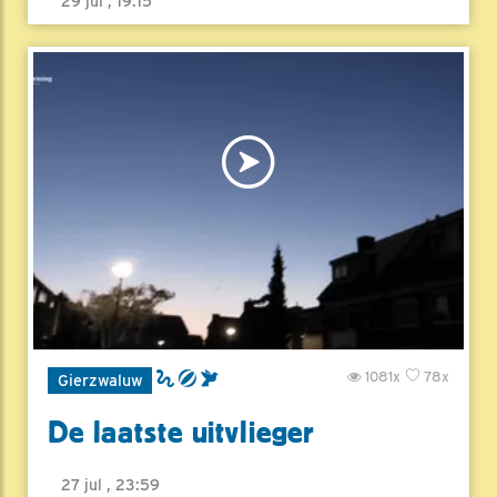
29 jul , 19:15
1081x
78x
Gierzwaluw
De laatste uitvlieger
27 jul , 23:59