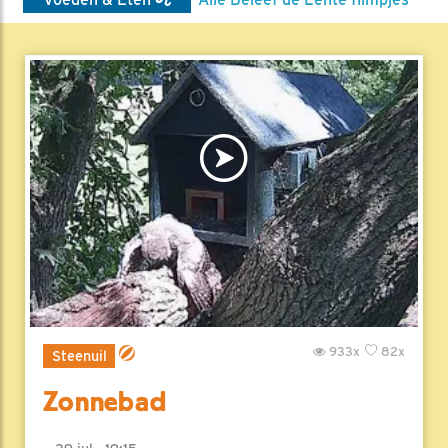
933x
82x
Steenuil
Zonnebad