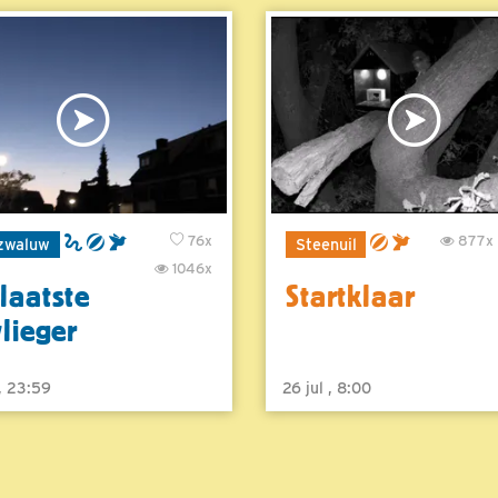
76x
877x
zwaluw
Steenuil
1046x
laatste
Startklaar
vlieger
 , 23:59
26 jul , 8:00