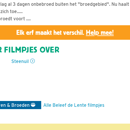
s lag al 3 dagen onbebroed buiten het "broedgebied". Nu haalt
ich toe.....
roedt voort ....
Elk erf maakt het verschil.
Help mee!
 FILMPJES OVER
Steenuil
ren & Broeden
Alle Beleef de Lente filmpjes