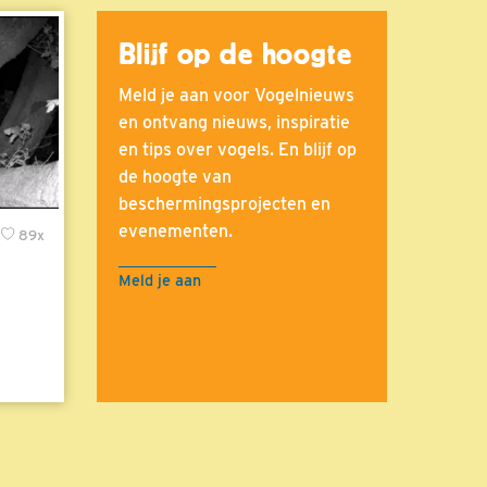
Blijf op de hoogte
Meld je aan voor Vogelnieuws
en ontvang nieuws, inspiratie
en tips over vogels. En blijf op
de hoogte van
beschermingsprojecten en
evenementen.
89x
Meld je aan