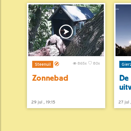
865x
80x
Steenuil
Gier
Zonnebad
De 
uit
29 jul , 19:15
27 jul