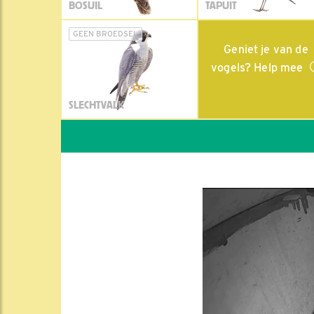
BOSUIL
TAPUIT
GEEN BROEDSEL
Geniet je van de
vogels? Help mee
SLECHTVALK