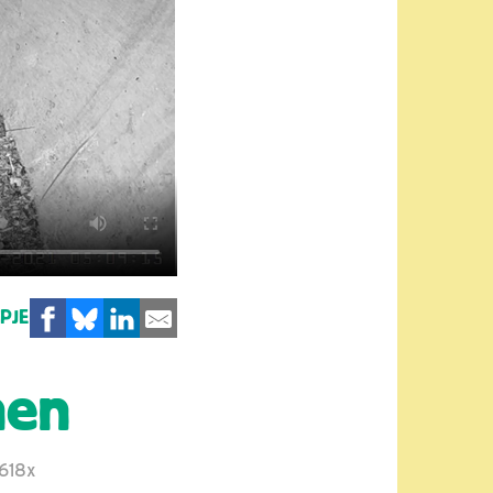
MPJE
nen
618x