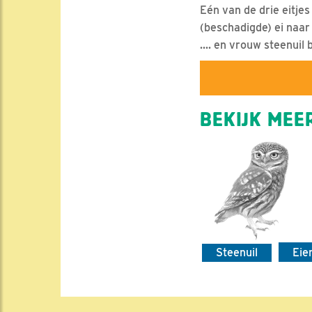
Eén van de drie eitje
(beschadigde) ei naar z
.... en vrouw steenuil b
BEKIJK MEER
Steenuil
Eie