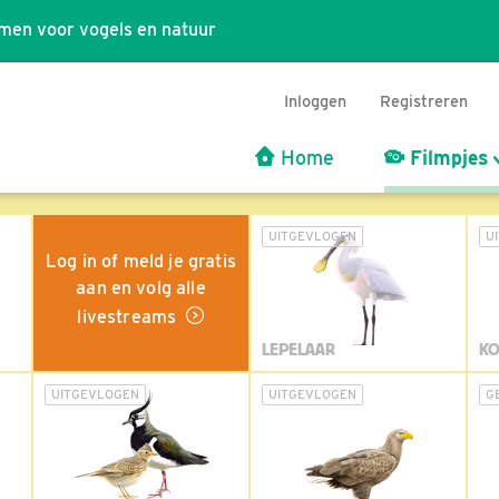
men voor vogels en natuur
Inloggen
Registreren
Home
Filmpjes
UITGEVLOGEN
U
Log in of meld je gratis
aan en volg alle
livestreams
LEPELAAR
KO
UITGEVLOGEN
UITGEVLOGEN
G