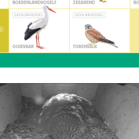
BOERENLANDVOGELS
ZEEAREND
BO
GEEN BROEDSEL
GEEN BROEDSEL
OOIEVAAR
TORENVALK