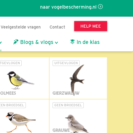
naar vogelbescherming.nl
HELP MEE
Veelgestelde vragen
Contact
Blogs & vlogs
In de klas
ITGEVLOGEN
UITGEVLOGEN
OLMEES
GIERZWALUW
EEN BROEDSEL
GEEN BROEDSEL
GRAUWE