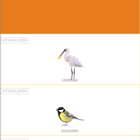
UITGEVLOGEN
LEPELAAR
UITGEVLOGEN
KOOLMEES