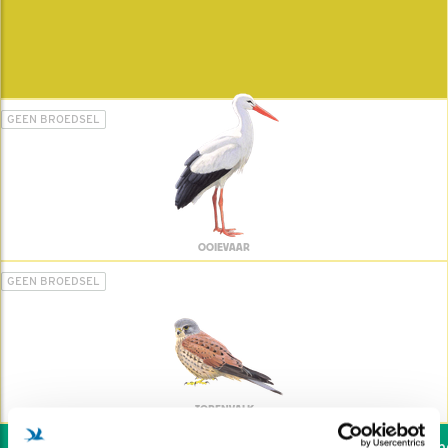
GEEN BROEDSEL
OOIEVAAR
GEEN BROEDSEL
TORENVALK
Wil jij ook de vogels hel