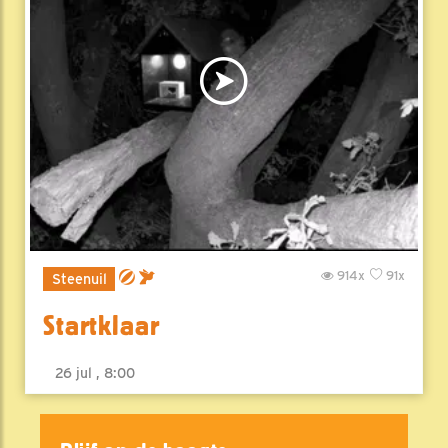
914x
91x
Steenuil
Startklaar
26 jul , 8:00