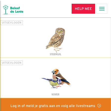
HELP MEE
Men
UITGEVLOGEN
STEENUIL
UITGEVLOGEN
VIJVER
Log in of meld je gratis aan en volg alle livestreams