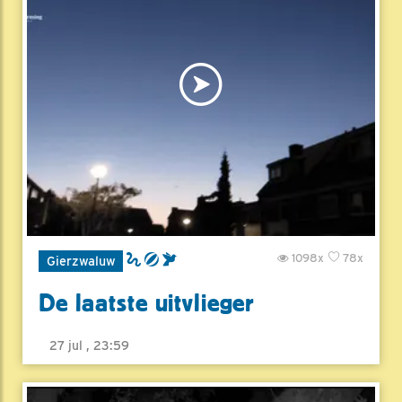
1098x
78x
Gierzwaluw
De laatste uitvlieger
27 jul , 23:59