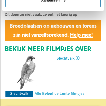
Aaltje | Geplaatst op 25 maart 2025, 13:14 |
Vind ik
Aanpassen
leuk
|
Bewaar dit filmpje
|
199x
Dit doen ze niet vaak, ze eet het keurig op
Broedplaatsen op gebouwen en torens
zijn niet vanzelfsprekend.
Help mee!
BEKIJK MEER FILMPJES OVER
Slechtvalk
Slechtvalk
Alle Beleef de Lente filmpjes