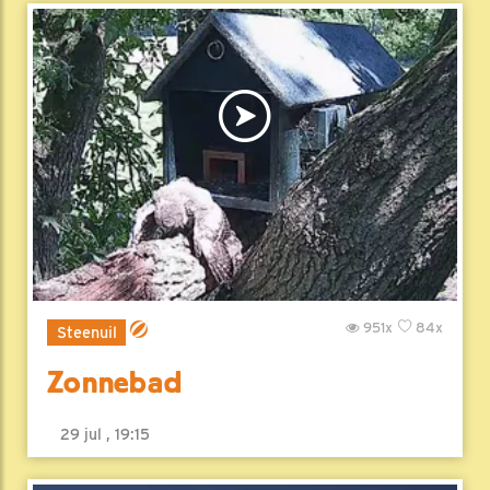
951x
84x
Steenuil
Zonnebad
29 jul , 19:15