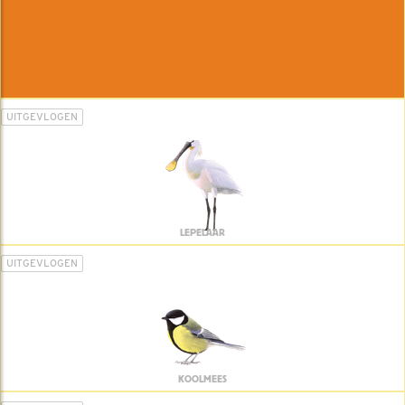
UITGEVLOGEN
LEPELAAR
UITGEVLOGEN
KOOLMEES