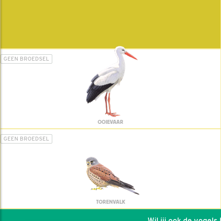
GEEN BROEDSEL
OOIEVAAR
GEEN BROEDSEL
TORENVALK
Wil jij ook de vogels he