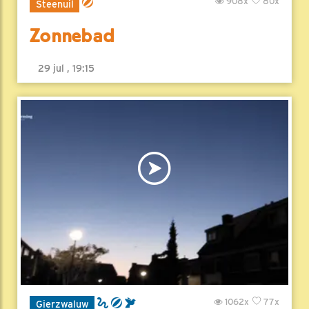
908x
80x
Steenuil
Zonnebad
29 jul , 19:15
1062x
77x
Gierzwaluw