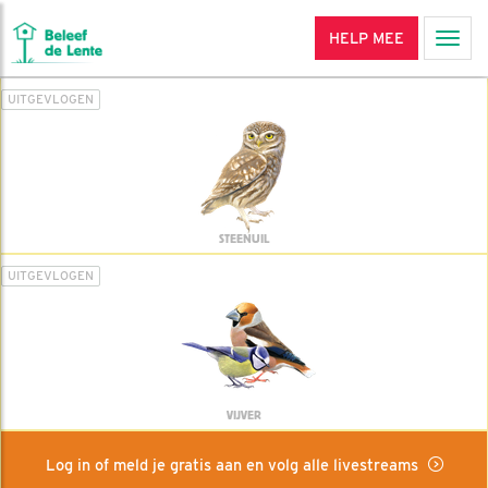
HELP MEE
Men
UITGEVLOGEN
STEENUIL
UITGEVLOGEN
VIJVER
Log in of meld je gratis aan en volg alle livestreams