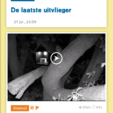
De laatste uitvlieger
27 jul , 23:59
892x
89x
Steenuil