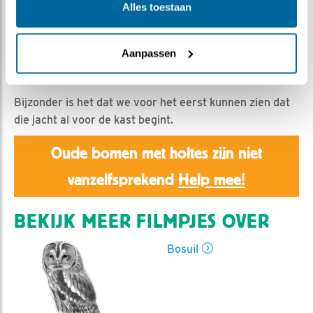
Emil | Geplaatst op 2 maart 2024, 16:15 |
Vind ik leuk
Alles toestaan
|
Bewaar dit filmpje
|
313x
De bloggers hadden dat al vermeld: er is een duidelijke
Aanpassen
scheiding tussen de taken van de vrouw en de man
tijdens het broeden (en daarna).
Bijzonder is het dat we voor het eerst kunnen zien dat
die jacht al voor de kast begint.
Oude bomen met holtes zijn niet
vanzelfsprekend
Help mee!
BEKIJK MEER FILMPJES OVER
Bosuil