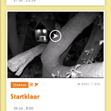
27 jul , 23:59
895x
89x
Steenuil
Startklaar
26 jul , 8:00