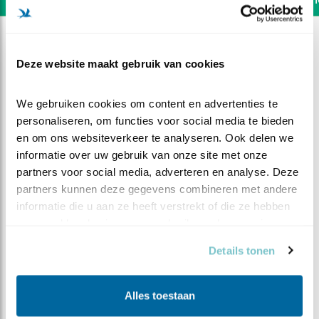
Deze website maakt gebruik van cookies
We gebruiken cookies om content en advertenties te 
personaliseren, om functies voor social media te bieden 
en om ons websiteverkeer te analyseren. Ook delen we 
informatie over uw gebruik van onze site met onze 
partners voor social media, adverteren en analyse. Deze 
partners kunnen deze gegevens combineren met andere 
informatie die u aan ze heeft verstrekt of die ze hebben 
verzameld op basis van uw gebruik van hun services.
DEEL DIT FILMPJE
Details tonen
Vrouw bewaakt de voorraad
Alles toestaan