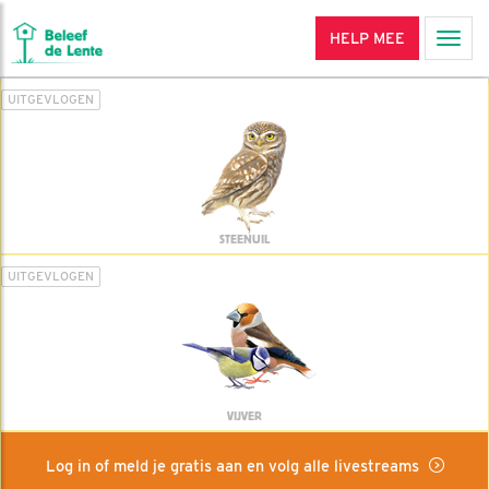
HELP MEE
Men
UITGEVLOGEN
STEENUIL
UITGEVLOGEN
VIJVER
Log in of meld je gratis aan en volg alle livestreams