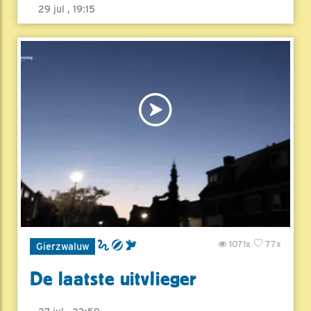
29 jul , 19:15
1071x
77x
Gierzwaluw
De laatste uitvlieger