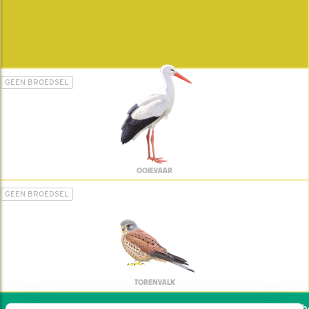
GEEN BROEDSEL
OOIEVAAR
GEEN BROEDSEL
TORENVALK
Wil jij ook de vogels hel