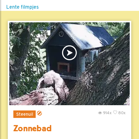
Lente filmpjes
914x
80x
Steenuil
Zonnebad