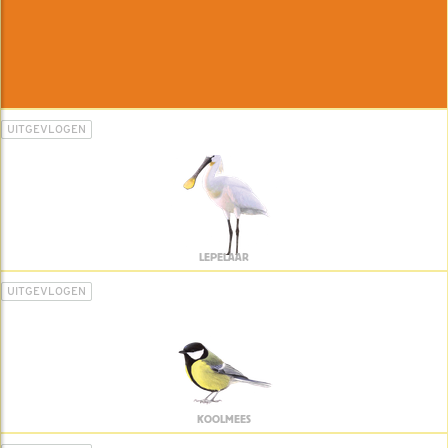
UITGEVLOGEN
LEPELAAR
UITGEVLOGEN
KOOLMEES