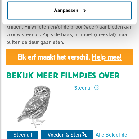
Geert | Geplaatst op 28 maart 2020, 23:53 |
Vind ik
leuk
|
Bewaar dit filmpje
|
917x
Aanpassen
Man steenuil probeert de voorraadmuizen te pakken te
krijgen. Hij wil eten en/of de prooi (weer) aanbieden aan
vrouw steenuil. Zij is de baas, hij moet (meestal) maar
buiten de deur gaan eten.
Elk erf maakt het verschil.
Help mee!
BEKIJK MEER FILMPJES OVER
Steenuil
Steenuil
Voeden & Eten
Alle Beleef de