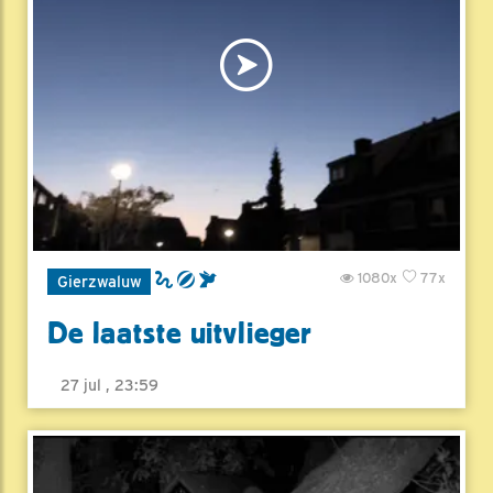
1080x
77x
Gierzwaluw
De laatste uitvlieger
27 jul , 23:59