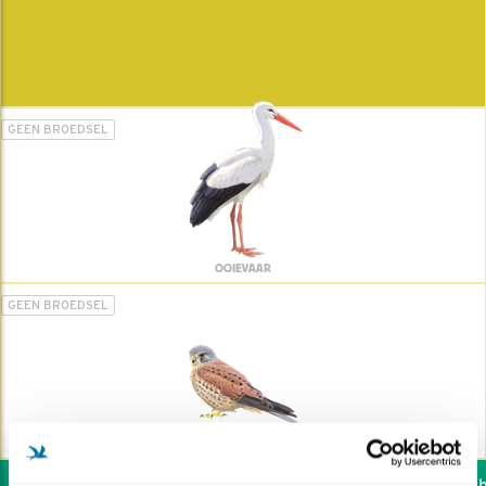
GEEN BROEDSEL
OOIEVAAR
GEEN BROEDSEL
TORENVALK
Wil jij ook de vogels he