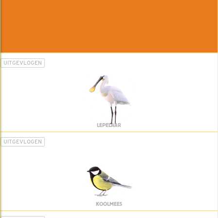
UITGEVLOGEN
LEPELAAR
UITGEVLOGEN
KOOLMEES