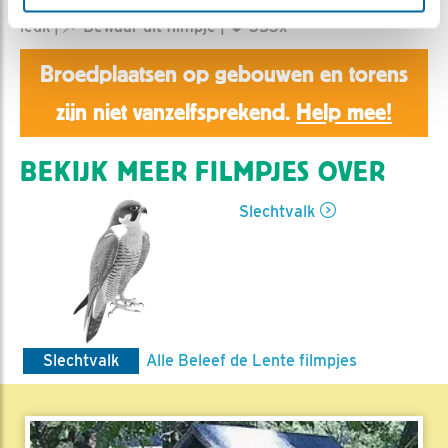
Aaltje | Geplaatst op 3 maart 2023, 20:46 |
Vind ik
leuk
|
Bewaar dit filmpje
|
353x
Broedplaatsen op gebouwen en torens
zijn niet vanzelfsprekend.
Help mee!
BEKIJK MEER FILMPJES OVER
Slechtvalk
Slechtvalk
Alle Beleef de Lente filmpjes