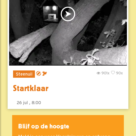
901x
90x
Steenuil
Startklaar
26 jul , 8:00
Blijf op de hoogte