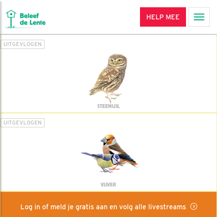
HELP MEE
Men
UITGEVLOGEN
STEENUIL
UITGEVLOGEN
VIJVER
Log in of meld je gratis aan en volg alle livestreams