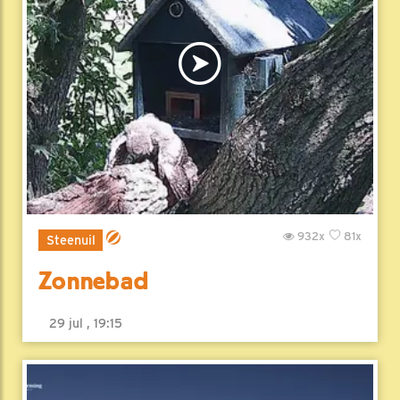
932x
81x
Steenuil
Zonnebad
29 jul , 19:15